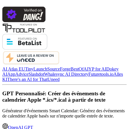
AI Atlas EU
TinyLaunch
SourceForge
BestOfAI
YP for AI
Dokey
AI
AppAdvice
Slashdot
Whalesync AI Directory
Futuretools.io
Alles
KI
There's an AI for That
Uneed
GPT Personnalisé: Créer des événements de
calendrier Apple *.ics/*.ical à partir de texte
Générateur d'événements Smart Calendar: Générez des événements
de calendrier Apple basés sur n'importe quelle entrée de texte.
OpenAI GPT