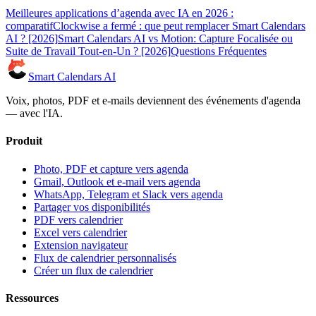
Meilleures applications d’agenda avec IA en 2026 :
comparatif
Clockwise a fermé : que peut remplacer Smart Calendars
AI ? [2026]
Smart Calendars AI vs Motion: Capture Focalisée ou
Suite de Travail Tout-en-Un ? [2026]
Questions Fréquentes
Smart Calendars AI
Voix, photos, PDF et e-mails deviennent des événements d'agenda
— avec l'IA.
Produit
Photo, PDF et capture vers agenda
Gmail, Outlook et e-mail vers agenda
WhatsApp, Telegram et Slack vers agenda
Partager vos disponibilités
PDF vers calendrier
Excel vers calendrier
Extension navigateur
Flux de calendrier personnalisés
Créer un flux de calendrier
Ressources