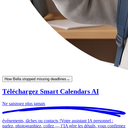
How Bella stopped missing deadlines
→
Téléchargez Smart Calendars AI
Ne saisissez plus
jamais
événements, tâches ou contacts !
Votre assistant IA personnel :
parlez, photographiez, collez — l’IA gère les détails, vous confirmez