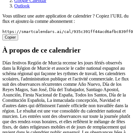
Google Calendar
Outlook
Vous utilisez une autre application de calendrier ? Copiez l’URL du
flux et ajoutez-la comme abonnement :
https://smartcalendars.ai/cal/935c391ff44acd6afbc839ff
Copier
À propos de ce calendrier
Días festivos Región de Murcia recense les jours fériés observés
dans la Région de Murcie et associe le cadre national espagnol au
schéma régional qui façonne les rythmes de travail, les calendriers
scolaires, l'administration publique et l'activité commerciale. Le flux
suit des observances récurrentes comme Año Nuevo, Día de los
Reyes Magos, San José, Día del Trabajador, Santiago Apostol,
Asunción, Fiesta Nacional de España, Todos los Santos, Día de la
Constitución Española, La inmaculada concepción, Navidad et
d'autres dates qui définissent l'année officielle non travaillée dans la
région. Le résultat est une vue consolidée du calendrier national et
murcien. Les entrées sont des observances sur toute la journée plutôt
que des rendez-vous horaires, et elles reflètent le mélange de fêtes
fixes, de dates religieuses mobiles et de jours de remplacement qui
revient dans le calendrier public espagnol. Les observances liées à