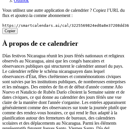
Outlook
Vous utilisez une autre application de calendrier ? Copiez l’URL du
flux et ajoutez-la comme abonnement :
https://smartcalendars.ai/cal/3225569824ed0a8e37208dd3
Copier
À propos de ce calendrier
Días festivos Nicaragua réunit les jours fériés nationaux et religieux
observés au Nicaragua, ainsi que les congés bancaires et
observances publiques qui structurent le calendrier annuel du pays.
Le calendrier reflète le schéma nicaraguayen dans lequel
observances d'État, fêtes chrétiennes et commémorations civiques
sont suivies par les institutions publiques, de nombreuses entreprises
et les ménages. Des entrées de fin et de début d'année comme Año
Nuevo et Natalicio de Rubén Darío côtoient la Semaine sainte et de
dates civiques, ce qui donne au calendrier des jours fériés une vue
claire de la manière dont l'année s'organise. Les entrées apparaissent
généralement comme des observances sur toute la journée plutôt que
comme des rendez-vous horaires, ce qui rend le flux adapté à la
planification autour des fermetures de bureaux, des calendriers
scolaires et des déplacements au Nicaragua. Parmi les éléments
représentatifs figurent Jueves Santo, Viernes Santo, Día del