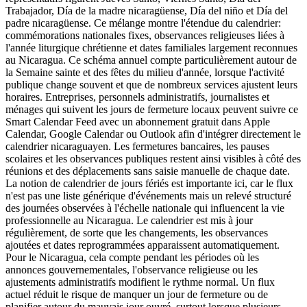
Trabajador, Día de la madre nicaragüense, Día del niño et Día del
padre nicaragüense. Ce mélange montre l'étendue du calendrier:
commémorations nationales fixes, observances religieuses liées à
l'année liturgique chrétienne et dates familiales largement reconnues
au Nicaragua. Ce schéma annuel compte particulièrement autour de
la Semaine sainte et des fêtes du milieu d'année, lorsque l'activité
publique change souvent et que de nombreux services ajustent leurs
horaires. Entreprises, personnels administratifs, journalistes et
ménages qui suivent les jours de fermeture locaux peuvent suivre ce
Smart Calendar Feed avec un abonnement gratuit dans Apple
Calendar, Google Calendar ou Outlook afin d'intégrer directement le
calendrier nicaraguayen. Les fermetures bancaires, les pauses
scolaires et les observances publiques restent ainsi visibles à côté des
réunions et des déplacements sans saisie manuelle de chaque date.
La notion de calendrier de jours fériés est importante ici, car le flux
n'est pas une liste générique d'événements mais un relevé structuré
des journées observées à l'échelle nationale qui influencent la vie
professionnelle au Nicaragua. Le calendrier est mis à jour
régulièrement, de sorte que les changements, les observances
ajoutées et dates reprogrammées apparaissent automatiquement.
Pour le Nicaragua, cela compte pendant les périodes où les
annonces gouvernementales, l'observance religieuse ou les
ajustements administratifs modifient le rythme normal. Un flux
actuel réduit le risque de manquer un jour de fermeture ou de
planifier autour du mauvais jour ouvré, surtout lorsque plusieurs