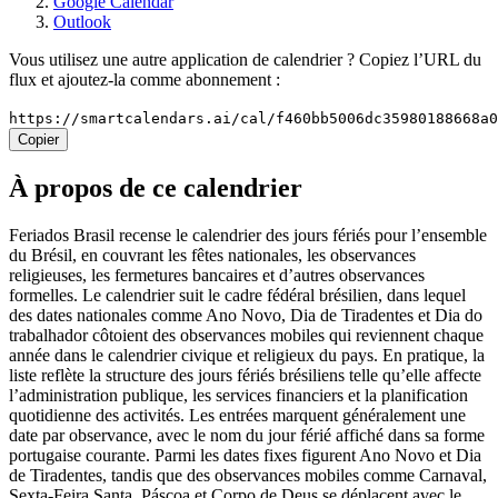
Google Calendar
Outlook
Vous utilisez une autre application de calendrier ? Copiez l’URL du
flux et ajoutez-la comme abonnement :
https://smartcalendars.ai/cal/f460bb5006dc35980188668a
Copier
À propos de ce calendrier
Feriados Brasil recense le calendrier des jours fériés pour l’ensemble
du Brésil, en couvrant les fêtes nationales, les observances
religieuses, les fermetures bancaires et d’autres observances
formelles. Le calendrier suit le cadre fédéral brésilien, dans lequel
des dates nationales comme Ano Novo, Dia de Tiradentes et Dia do
trabalhador côtoient des observances mobiles qui reviennent chaque
année dans le calendrier civique et religieux du pays. En pratique, la
liste reflète la structure des jours fériés brésiliens telle qu’elle affecte
l’administration publique, les services financiers et la planification
quotidienne des activités. Les entrées marquent généralement une
date par observance, avec le nom du jour férié affiché dans sa forme
portugaise courante. Parmi les dates fixes figurent Ano Novo et Dia
de Tiradentes, tandis que des observances mobiles comme Carnaval,
Sexta-Feira Santa, Páscoa et Corpo de Deus se déplacent avec le