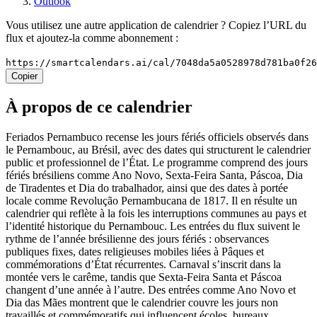
Outlook
Vous utilisez une autre application de calendrier ? Copiez l’URL du
flux et ajoutez-la comme abonnement :
https://smartcalendars.ai/cal/7048da5a0528978d781ba0f2
Copier
À propos de ce calendrier
Feriados Pernambuco recense les jours fériés officiels observés dans
le Pernambouc, au Brésil, avec des dates qui structurent le calendrier
public et professionnel de l’État. Le programme comprend des jours
fériés brésiliens comme Ano Novo, Sexta-Feira Santa, Páscoa, Dia
de Tiradentes et Dia do trabalhador, ainsi que des dates à portée
locale comme Revolução Pernambucana de 1817. Il en résulte un
calendrier qui reflète à la fois les interruptions communes au pays et
l’identité historique du Pernambouc. Les entrées du flux suivent le
rythme de l’année brésilienne des jours fériés : observances
publiques fixes, dates religieuses mobiles liées à Pâques et
commémorations d’État récurrentes. Carnaval s’inscrit dans la
montée vers le carême, tandis que Sexta-Feira Santa et Páscoa
changent d’une année à l’autre. Des entrées comme Ano Novo et
Dia das Mães montrent que le calendrier couvre les jours non
travaillés et commémoratifs qui influencent écoles, bureaux,