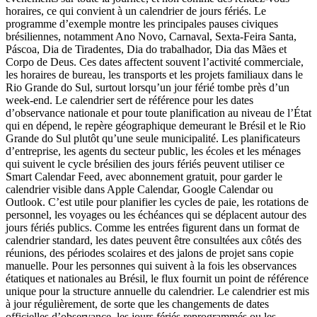
horaires, ce qui convient à un calendrier de jours fériés. Le
programme d’exemple montre les principales pauses civiques
brésiliennes, notamment Ano Novo, Carnaval, Sexta-Feira Santa,
Páscoa, Dia de Tiradentes, Dia do trabalhador, Dia das Mães et
Corpo de Deus. Ces dates affectent souvent l’activité commerciale,
les horaires de bureau, les transports et les projets familiaux dans le
Rio Grande do Sul, surtout lorsqu’un jour férié tombe près d’un
week-end. Le calendrier sert de référence pour les dates
d’observance nationale et pour toute planification au niveau de l’État
qui en dépend, le repère géographique demeurant le Brésil et le Rio
Grande do Sul plutôt qu’une seule municipalité. Les planificateurs
d’entreprise, les agents du secteur public, les écoles et les ménages
qui suivent le cycle brésilien des jours fériés peuvent utiliser ce
Smart Calendar Feed, avec abonnement gratuit, pour garder le
calendrier visible dans Apple Calendar, Google Calendar ou
Outlook. C’est utile pour planifier les cycles de paie, les rotations de
personnel, les voyages ou les échéances qui se déplacent autour des
jours fériés publics. Comme les entrées figurent dans un format de
calendrier standard, les dates peuvent être consultées aux côtés des
réunions, des périodes scolaires et des jalons de projet sans copie
manuelle. Pour les personnes qui suivent à la fois les observances
étatiques et nationales au Brésil, le flux fournit un point de référence
unique pour la structure annuelle du calendrier. Le calendrier est mis
à jour régulièrement, de sorte que les changements de dates
officielles d’observance, les jours fériés reprogrammés ou les