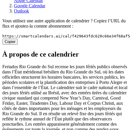
Apple Calendar
Google Calendar
Outlook
Vous utilisez une autre application de calendrier ? Copiez l’URL du
flux et ajoutez-la comme abonnement :
https://smartcalendars.ai/cal/f429643fdc620c66e34f68af
Copier
À propos de ce calendrier
Feriados Rio Grande do Sul recense les jours fériés publics observés
dans l’État méridional brésilien du Rio Grande do Sul, où les dates
officielles structurent les horaires bancaires, les services publics, les
périodes scolaires et la planification des entreprises à Porto Alegre et
dans l’ensemble de l’État. Le calendrier suit le cadre national et local
des jours fériés utilisé au Brésil, avec des entrées tirées du calendrier
civique standard qui comprend New Year’s Day, Carnival, Good
Friday, Easter, Tiradentes Day, Labour Day et Corpus Christi, aux
côtés de dates importantes pour les ménages et les employeurs du
Rio Grande do Sul. Il en résulte un relevé fixe des jours fériés qui
reflète le rythme annuel de l’État plutôt que des observances
ponctuelles. Les entrées apparaissent généralement comme des
événements sur toute la journée, et non comme des rendez-vous