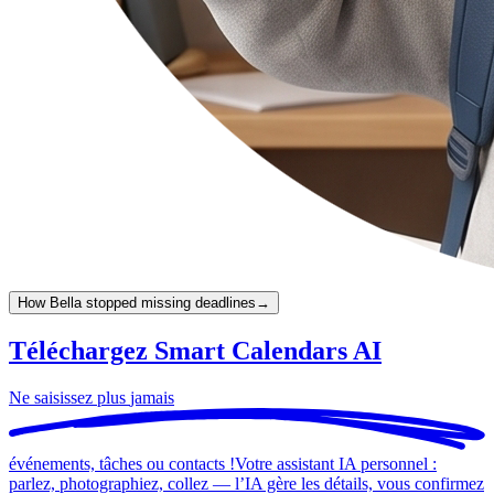
How Bella stopped missing deadlines
→
Téléchargez Smart Calendars AI
Ne saisissez plus
jamais
événements, tâches ou contacts !
Votre assistant IA personnel :
parlez, photographiez, collez — l’IA gère les détails, vous confirmez