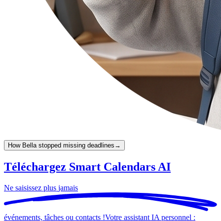
How Bella stopped missing deadlines
→
Téléchargez Smart Calendars AI
Ne saisissez plus
jamais
événements, tâches ou contacts !
Votre assistant IA personnel :