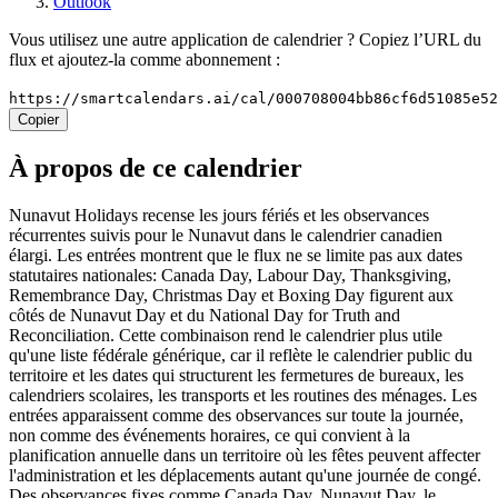
Outlook
Vous utilisez une autre application de calendrier ? Copiez l’URL du
flux et ajoutez-la comme abonnement :
https://smartcalendars.ai/cal/000708004bb86cf6d51085e5
Copier
À propos de ce calendrier
Nunavut Holidays recense les jours fériés et les observances
récurrentes suivis pour le Nunavut dans le calendrier canadien
élargi. Les entrées montrent que le flux ne se limite pas aux dates
statutaires nationales: Canada Day, Labour Day, Thanksgiving,
Remembrance Day, Christmas Day et Boxing Day figurent aux
côtés de Nunavut Day et du National Day for Truth and
Reconciliation. Cette combinaison rend le calendrier plus utile
qu'une liste fédérale générique, car il reflète le calendrier public du
territoire et les dates qui structurent les fermetures de bureaux, les
calendriers scolaires, les transports et les routines des ménages. Les
entrées apparaissent comme des observances sur toute la journée,
non comme des événements horaires, ce qui convient à la
planification annuelle dans un territoire où les fêtes peuvent affecter
l'administration et les déplacements autant qu'une journée de congé.
Des observances fixes comme Canada Day, Nunavut Day, le