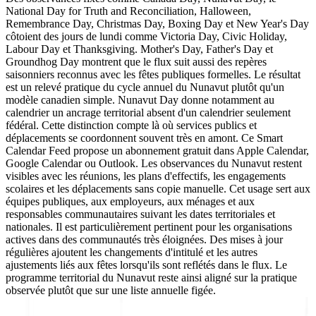
National Day for Truth and Reconciliation, Halloween,
Remembrance Day, Christmas Day, Boxing Day et New Year's Day
côtoient des jours de lundi comme Victoria Day, Civic Holiday,
Labour Day et Thanksgiving. Mother's Day, Father's Day et
Groundhog Day montrent que le flux suit aussi des repères
saisonniers reconnus avec les fêtes publiques formelles. Le résultat
est un relevé pratique du cycle annuel du Nunavut plutôt qu'un
modèle canadien simple. Nunavut Day donne notamment au
calendrier un ancrage territorial absent d'un calendrier seulement
fédéral. Cette distinction compte là où services publics et
déplacements se coordonnent souvent très en amont. Ce Smart
Calendar Feed propose un abonnement gratuit dans Apple Calendar,
Google Calendar ou Outlook. Les observances du Nunavut restent
visibles avec les réunions, les plans d'effectifs, les engagements
scolaires et les déplacements sans copie manuelle. Cet usage sert aux
équipes publiques, aux employeurs, aux ménages et aux
responsables communautaires suivant les dates territoriales et
nationales. Il est particulièrement pertinent pour les organisations
actives dans des communautés très éloignées. Des mises à jour
régulières ajoutent les changements d'intitulé et les autres
ajustements liés aux fêtes lorsqu'ils sont reflétés dans le flux. Le
programme territorial du Nunavut reste ainsi aligné sur la pratique
observée plutôt que sur une liste annuelle figée.