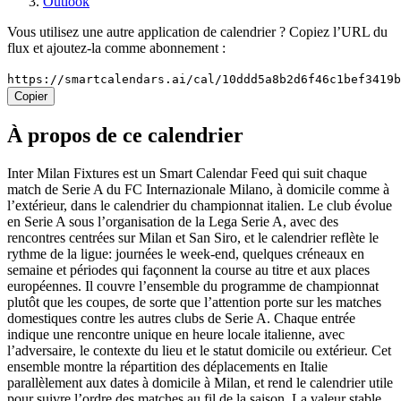
Outlook
Vous utilisez une autre application de calendrier ? Copiez l’URL du
flux et ajoutez-la comme abonnement :
https://smartcalendars.ai/cal/10ddd5a8b2d6f46c1bef3419
Copier
À propos de ce calendrier
Inter Milan Fixtures est un Smart Calendar Feed qui suit chaque
match de Serie A du FC Internazionale Milano, à domicile comme à
l’extérieur, dans le calendrier du championnat italien. Le club évolue
en Serie A sous l’organisation de la Lega Serie A, avec des
rencontres centrées sur Milan et San Siro, et le calendrier reflète le
rythme de la ligue: journées le week-end, quelques créneaux en
semaine et périodes qui façonnent la course au titre et aux places
européennes. Il couvre l’ensemble du programme de championnat
plutôt que les coupes, de sorte que l’attention porte sur les matches
domestiques contre les autres clubs de Serie A. Chaque entrée
indique une rencontre unique en heure locale italienne, avec
l’adversaire, le contexte du lieu et le statut domicile ou extérieur. Cet
ensemble montre la répartition des déplacements en Italie
parallèlement aux dates à domicile à Milan, et rend le calendrier utile
pour suivre l’ordre des matches au fil de la saison. La valeur stable