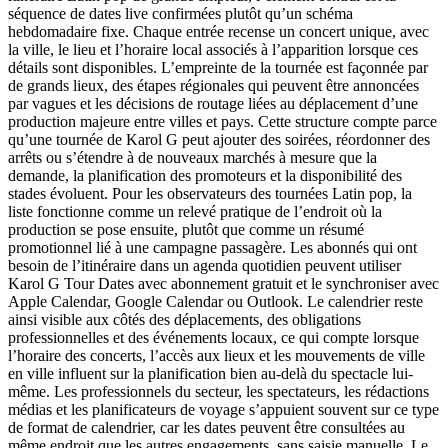
séquence de dates live confirmées plutôt qu’un schéma
hebdomadaire fixe. Chaque entrée recense un concert unique, avec
la ville, le lieu et l’horaire local associés à l’apparition lorsque ces
détails sont disponibles. L’empreinte de la tournée est façonnée par
de grands lieux, des étapes régionales qui peuvent être annoncées
par vagues et les décisions de routage liées au déplacement d’une
production majeure entre villes et pays. Cette structure compte parce
qu’une tournée de Karol G peut ajouter des soirées, réordonner des
arrêts ou s’étendre à de nouveaux marchés à mesure que la
demande, la planification des promoteurs et la disponibilité des
stades évoluent. Pour les observateurs des tournées Latin pop, la
liste fonctionne comme un relevé pratique de l’endroit où la
production se pose ensuite, plutôt que comme un résumé
promotionnel lié à une campagne passagère. Les abonnés qui ont
besoin de l’itinéraire dans un agenda quotidien peuvent utiliser
Karol G Tour Dates avec abonnement gratuit et le synchroniser avec
Apple Calendar, Google Calendar ou Outlook. Le calendrier reste
ainsi visible aux côtés des déplacements, des obligations
professionnelles et des événements locaux, ce qui compte lorsque
l’horaire des concerts, l’accès aux lieux et les mouvements de ville
en ville influent sur la planification bien au-delà du spectacle lui-
même. Les professionnels du secteur, les spectateurs, les rédactions
médias et les planificateurs de voyage s’appuient souvent sur ce type
de format de calendrier, car les dates peuvent être consultées au
même endroit que les autres engagements, sans saisie manuelle. Le