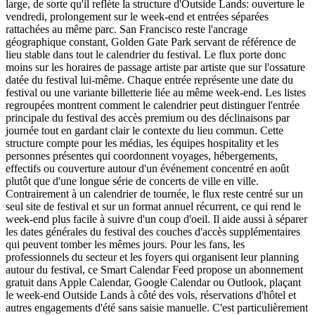
large, de sorte qu'il reflète la structure d'Outside Lands: ouverture le
vendredi, prolongement sur le week-end et entrées séparées
rattachées au même parc. San Francisco reste l'ancrage
géographique constant, Golden Gate Park servant de référence de
lieu stable dans tout le calendrier du festival. Le flux porte donc
moins sur les horaires de passage artiste par artiste que sur l'ossature
datée du festival lui-même. Chaque entrée représente une date du
festival ou une variante billetterie liée au même week-end. Les listes
regroupées montrent comment le calendrier peut distinguer l'entrée
principale du festival des accès premium ou des déclinaisons par
journée tout en gardant clair le contexte du lieu commun. Cette
structure compte pour les médias, les équipes hospitality et les
personnes présentes qui coordonnent voyages, hébergements,
effectifs ou couverture autour d'un événement concentré en août
plutôt que d'une longue série de concerts de ville en ville.
Contrairement à un calendrier de tournée, le flux reste centré sur un
seul site de festival et sur un format annuel récurrent, ce qui rend le
week-end plus facile à suivre d'un coup d'oeil. Il aide aussi à séparer
les dates générales du festival des couches d'accès supplémentaires
qui peuvent tomber les mêmes jours. Pour les fans, les
professionnels du secteur et les foyers qui organisent leur planning
autour du festival, ce Smart Calendar Feed propose un abonnement
gratuit dans Apple Calendar, Google Calendar ou Outlook, plaçant
le week-end Outside Lands à côté des vols, réservations d'hôtel et
autres engagements d'été sans saisie manuelle. C'est particulièrement