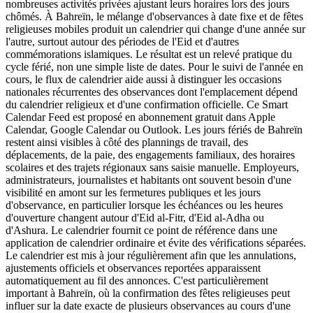
nombreuses activités privées ajustant leurs horaires lors des jours
chômés. À Bahreïn, le mélange d'observances à date fixe et de fêtes
religieuses mobiles produit un calendrier qui change d'une année sur
l'autre, surtout autour des périodes de l'Eid et d'autres
commémorations islamiques. Le résultat est un relevé pratique du
cycle férié, non une simple liste de dates. Pour le suivi de l'année en
cours, le flux de calendrier aide aussi à distinguer les occasions
nationales récurrentes des observances dont l'emplacement dépend
du calendrier religieux et d'une confirmation officielle. Ce Smart
Calendar Feed est proposé en abonnement gratuit dans Apple
Calendar, Google Calendar ou Outlook. Les jours fériés de Bahreïn
restent ainsi visibles à côté des plannings de travail, des
déplacements, de la paie, des engagements familiaux, des horaires
scolaires et des trajets régionaux sans saisie manuelle. Employeurs,
administrateurs, journalistes et habitants ont souvent besoin d'une
visibilité en amont sur les fermetures publiques et les jours
d'observance, en particulier lorsque les échéances ou les heures
d'ouverture changent autour d'Eid al-Fitr, d'Eid al-Adha ou
d'Ashura. Le calendrier fournit ce point de référence dans une
application de calendrier ordinaire et évite des vérifications séparées.
Le calendrier est mis à jour régulièrement afin que les annulations,
ajustements officiels et observances reportées apparaissent
automatiquement au fil des annonces. C'est particulièrement
important à Bahreïn, où la confirmation des fêtes religieuses peut
influer sur la date exacte de plusieurs observances au cours d'une