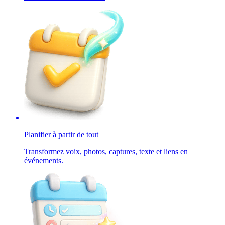
Planifier à partir de tout
Transformez voix, photos, captures, texte et liens en
événements.