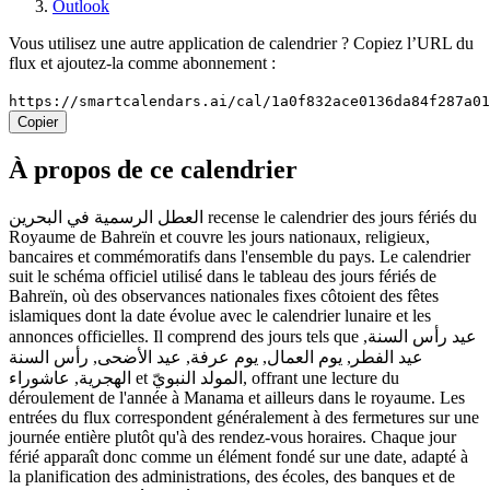
Outlook
Vous utilisez une autre application de calendrier ? Copiez l’URL du
flux et ajoutez-la comme abonnement :
https://smartcalendars.ai/cal/1a0f832ace0136da84f287a0
Copier
À propos de ce calendrier
العطل الرسمية في البحرين recense le calendrier des jours fériés du
Royaume de Bahreïn et couvre les jours nationaux, religieux,
bancaires et commémoratifs dans l'ensemble du pays. Le calendrier
suit le schéma officiel utilisé dans le tableau des jours fériés de
Bahreïn, où des observances nationales fixes côtoient des fêtes
islamiques dont la date évolue avec le calendrier lunaire et les
annonces officielles. Il comprend des jours tels que عيد رأس السنة,
عيد الفطر, يوم العمال, يوم عرفة, عيد الأضحى, رأس السنة
الهجرية, عاشوراء et المولد النبويّ, offrant une lecture du
déroulement de l'année à Manama et ailleurs dans le royaume. Les
entrées du flux correspondent généralement à des fermetures sur une
journée entière plutôt qu'à des rendez-vous horaires. Chaque jour
férié apparaît donc comme un élément fondé sur une date, adapté à
la planification des administrations, des écoles, des banques et de