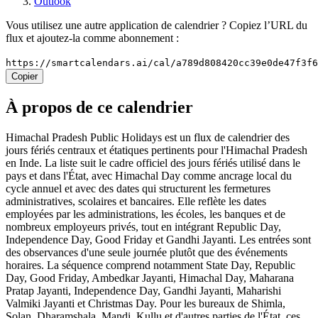
Outlook
Vous utilisez une autre application de calendrier ? Copiez l’URL du
flux et ajoutez-la comme abonnement :
https://smartcalendars.ai/cal/a789d808420cc39e0de47f3f
Copier
À propos de ce calendrier
Himachal Pradesh Public Holidays est un flux de calendrier des
jours fériés centraux et étatiques pertinents pour l'Himachal Pradesh
en Inde. La liste suit le cadre officiel des jours fériés utilisé dans le
pays et dans l'État, avec Himachal Day comme ancrage local du
cycle annuel et avec des dates qui structurent les fermetures
administratives, scolaires et bancaires. Elle reflète les dates
employées par les administrations, les écoles, les banques et de
nombreux employeurs privés, tout en intégrant Republic Day,
Independence Day, Good Friday et Gandhi Jayanti. Les entrées sont
des observances d'une seule journée plutôt que des événements
horaires. La séquence comprend notamment State Day, Republic
Day, Good Friday, Ambedkar Jayanti, Himachal Day, Maharana
Pratap Jayanti, Independence Day, Gandhi Jayanti, Maharishi
Valmiki Jayanti et Christmas Day. Pour les bureaux de Shimla,
Solan, Dharamshala, Mandi, Kullu et d'autres parties de l'État, ces