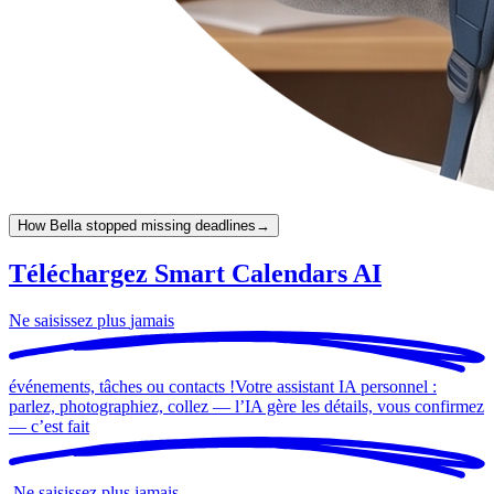
How Bella stopped missing deadlines
→
Téléchargez Smart Calendars AI
Ne saisissez plus
jamais
événements, tâches ou contacts !
Votre assistant IA personnel :
parlez, photographiez, collez — l’IA gère les détails, vous confirmez
— c’est
fait
.
Ne saisissez plus
jamais