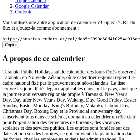
Apple Calendar
Google Calendar
Outlook
Vous utilisez une autre application de calendrier ? Copiez l’URL du
flux et ajoutez-la comme abonnement :
https://smartcalendars.ai/cal/dab5e2090e68d4f0254c916a
Copier
À propos de ce calendrier
Taranaki Public Holidays suit le calendrier des jours fériés observé à
Taranaki, en Nouvelle-Zélande, où le calendrier régional reprend le
cadre national fixé par le gouvernement néo-zélandais. La liste
couvre les jours fériés légaux applicables dans tout le pays, ainsi que
la journée anniversaire régionale propre à Taranaki. New Year's
Day, Day after New Year's Day, Waitangi Day, Good Friday, Easter
Sunday, Easter Monday, King's Birthday, Matariki, Labour Day,
Christmas Day, Boxing Day et le Provincial anniversary day
s'inscrivent tous dans ce schéma, donnant au calendrier un rôle clair
pour l'organisation des fermetures de bureaux, des vacances
scolaires et des services publics. Les entrées sont fondées sur des
dates et non sur des horaires, ce qui convient à la planification dans
les foyers, chez les employeurs et dans les administrations. En