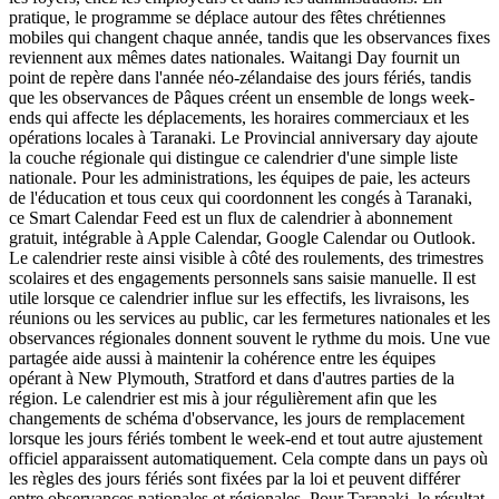
pratique, le programme se déplace autour des fêtes chrétiennes
mobiles qui changent chaque année, tandis que les observances fixes
reviennent aux mêmes dates nationales. Waitangi Day fournit un
point de repère dans l'année néo-zélandaise des jours fériés, tandis
que les observances de Pâques créent un ensemble de longs week-
ends qui affecte les déplacements, les horaires commerciaux et les
opérations locales à Taranaki. Le Provincial anniversary day ajoute
la couche régionale qui distingue ce calendrier d'une simple liste
nationale. Pour les administrations, les équipes de paie, les acteurs
de l'éducation et tous ceux qui coordonnent les congés à Taranaki,
ce Smart Calendar Feed est un flux de calendrier à abonnement
gratuit, intégrable à Apple Calendar, Google Calendar ou Outlook.
Le calendrier reste ainsi visible à côté des roulements, des trimestres
scolaires et des engagements personnels sans saisie manuelle. Il est
utile lorsque ce calendrier influe sur les effectifs, les livraisons, les
réunions ou les services au public, car les fermetures nationales et les
observances régionales donnent souvent le rythme du mois. Une vue
partagée aide aussi à maintenir la cohérence entre les équipes
opérant à New Plymouth, Stratford et dans d'autres parties de la
région. Le calendrier est mis à jour régulièrement afin que les
changements de schéma d'observance, les jours de remplacement
lorsque les jours fériés tombent le week-end et tout autre ajustement
officiel apparaissent automatiquement. Cela compte dans un pays où
les règles des jours fériés sont fixées par la loi et peuvent différer
entre observances nationales et régionales. Pour Taranaki, le résultat