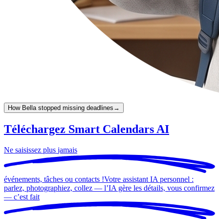
How Bella stopped missing deadlines
→
Téléchargez Smart Calendars AI
Ne saisissez plus
jamais
événements, tâches ou contacts !
Votre assistant IA personnel :
parlez, photographiez, collez — l’IA gère les détails, vous confirmez
— c’est
fait