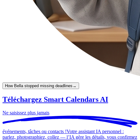
How Bella stopped missing deadlines
→
Téléchargez Smart Calendars AI
Ne saisissez plus
jamais
événements, tâches ou contacts !
Votre assistant IA personnel :
parlez, photographiez, collez — l’IA gère les détails, vous confirmez