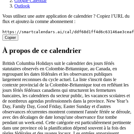
Google Calendar
Outlook
Vous utilisez une autre application de calendrier ? Copiez l’URL du
flux et ajoutez-la comme abonnement :
https://smartcalendars.ai/cal/ddf68d1ff4d6c63146ae3cea
Copier
À propos de ce calendrier
British Columbia Holidays suit le calendrier des jours fériés
statutaires observés en Colombie-Britannique, au Canada, en
regroupant les dates fédérales et les observances publiques
largement reconnues du cycle actuel. La liste s'inscrit dans le
contexte provincial de la Colombie-Britannique tout en reflétant les
jours fériés fédéraux canadiens qui structurent les fermetures
bancaires, les calendriers du secteur public, les vacances scolaires et
de nombreux agendas professionnels dans la province. New Year’s
Day, Family Day, Good Friday, Easter Sunday et d'autres
observances récurrentes montrent comment l'année fériée se déroule,
avec des décalages de date lorsqu'une observance fixe tombe
pendant un week-end. Cette catégorie est particulièrement pertinente
dans une province où la planification dépend souvent à la fois des
règles fédérales et des usages locaux. Les entrées apparaissent