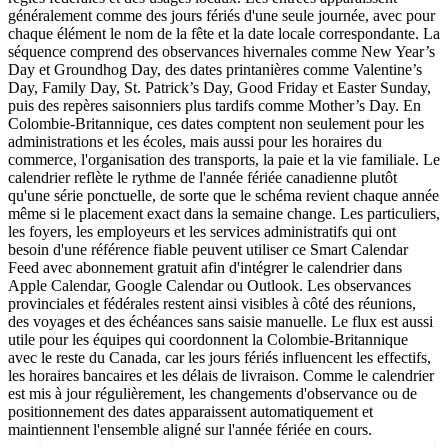
généralement comme des jours fériés d'une seule journée, avec pour
chaque élément le nom de la fête et la date locale correspondante. La
séquence comprend des observances hivernales comme New Year’s
Day et Groundhog Day, des dates printanières comme Valentine’s
Day, Family Day, St. Patrick’s Day, Good Friday et Easter Sunday,
puis des repères saisonniers plus tardifs comme Mother’s Day. En
Colombie-Britannique, ces dates comptent non seulement pour les
administrations et les écoles, mais aussi pour les horaires du
commerce, l'organisation des transports, la paie et la vie familiale. Le
calendrier reflète le rythme de l'année fériée canadienne plutôt
qu'une série ponctuelle, de sorte que le schéma revient chaque année
même si le placement exact dans la semaine change. Les particuliers,
les foyers, les employeurs et les services administratifs qui ont
besoin d'une référence fiable peuvent utiliser ce Smart Calendar
Feed avec abonnement gratuit afin d'intégrer le calendrier dans
Apple Calendar, Google Calendar ou Outlook. Les observances
provinciales et fédérales restent ainsi visibles à côté des réunions,
des voyages et des échéances sans saisie manuelle. Le flux est aussi
utile pour les équipes qui coordonnent la Colombie-Britannique
avec le reste du Canada, car les jours fériés influencent les effectifs,
les horaires bancaires et les délais de livraison. Comme le calendrier
est mis à jour régulièrement, les changements d'observance ou de
positionnement des dates apparaissent automatiquement et
maintiennent l'ensemble aligné sur l'année fériée en cours.