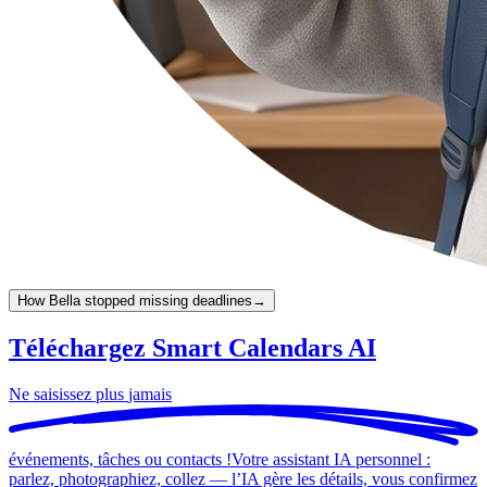
How Bella stopped missing deadlines
→
Téléchargez Smart Calendars AI
Ne saisissez plus
jamais
événements, tâches ou contacts !
Votre assistant IA personnel :
parlez, photographiez, collez — l’IA gère les détails, vous confirmez