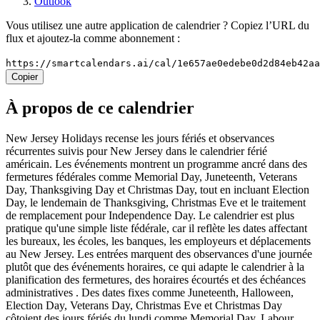
Outlook
Vous utilisez une autre application de calendrier ? Copiez l’URL du
flux et ajoutez-la comme abonnement :
https://smartcalendars.ai/cal/1e657ae0edebe0d2d84eb42a
Copier
À propos de ce calendrier
New Jersey Holidays recense les jours fériés et observances
récurrentes suivis pour New Jersey dans le calendrier férié
américain. Les événements montrent un programme ancré dans des
fermetures fédérales comme Memorial Day, Juneteenth, Veterans
Day, Thanksgiving Day et Christmas Day, tout en incluant Election
Day, le lendemain de Thanksgiving, Christmas Eve et le traitement
de remplacement pour Independence Day. Le calendrier est plus
pratique qu'une simple liste fédérale, car il reflète les dates affectant
les bureaux, les écoles, les banques, les employeurs et déplacements
au New Jersey. Les entrées marquent des observances d'une journée
plutôt que des événements horaires, ce qui adapte le calendrier à la
planification des fermetures, des horaires écourtés et des échéances
administratives . Des dates fixes comme Juneteenth, Halloween,
Election Day, Veterans Day, Christmas Eve et Christmas Day
côtoient des jours fériés du lundi comme Memorial Day, Labour