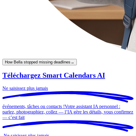
How Bella stopped missing deadlines
→
Téléchargez Smart Calendars AI
Ne saisissez plus
jamais
événements, tâches ou contacts !
Votre assistant IA personnel :
parlez, photographiez, collez — l’IA gère les détails, vous confirmez
— c’est
fait
.
Ne saisissez plus
jamais