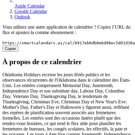
Apple Calendar
Google Calendar
Outlook
Vous utilisez une autre application de calendrier ? Copiez l’URL du
flux et ajoutez-la comme abonnement :
https://smartcalendars.ai/cal/b917eb6db0e6d98ec5d01d30
Copier
À propos de ce calendrier
Oklahoma Holidays recense les jours fériés publics et les
observances récurrentes de l'Oklahoma dans le calendrier des États-
Unis. Les entrées comprennent Memorial Day, Juneteenth,
Independence Day et son substitute day, Labour Day, Columbus
Day, Veterans Day, Thanksgiving Day, le lendemain de
Thanksgiving, Christmas Eve, Christmas Day et New Year's Eve.
Mother's Day, Father's Day et Halloween y figurent aussi, reflétant
des repères de planification souvent associés aux fermetures
formelles. Les entrées sont des occasions datées plutôt que des
rendez-vous horaires, ce qui rend le flux utile pour planifier les
fermetures de bureaux, les congés scolaires, les effectifs, la paie et
les voyages. Les jours à date fixe comme Juneteenth, Independence