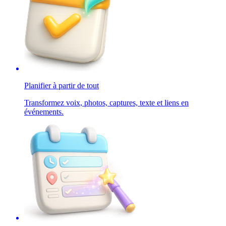
Planifier à partir de tout
Transformez voix, photos, captures, texte et liens en
événements.