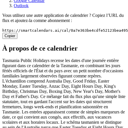
Google Calendar
Outlook
Vous utilisez une autre application de calendrier ? Copiez l’URL du
flux et ajoutez-la comme abonnement :
https://smartcalendars.ai/cal/0a7e363be4cdfe52123bea49
Copier
À propos de ce calendrier
Tasmania Public Holidays recense les dates d'une journée entière
figurant dans ce calendrier de la Tasmanie, en combinant les jours
fériés officiels de l'État et du pays avec un petit nombre d'occasions
familiales largement observées figurant comme repères.
L'échantillon comprend Australia Day, Good Friday, Easter
Monday, Easter Tuesday, Anzac Day, Eight Hours Day, King's
Birthday, Christmas Day, Boxing Day, New Year's Day, Mother's
Day et Father's Day. Ce mélange fait du flux plus qu'une simple liste
statutaire, tout en gardant l'accent sur les dates qui structurent
fermetures, longs week-ends et planification saisonnière en
Tasmanie. Les entrées apparaissent comme de simples marqueurs de
date, ce qui convient aux congés, aux effectifs, aux vacances
scolaires et aux horaires locaux. Le schéma tasmanien se distingue
au sein de l'Australie parce que Easter Tuesday et Eight Hours Day