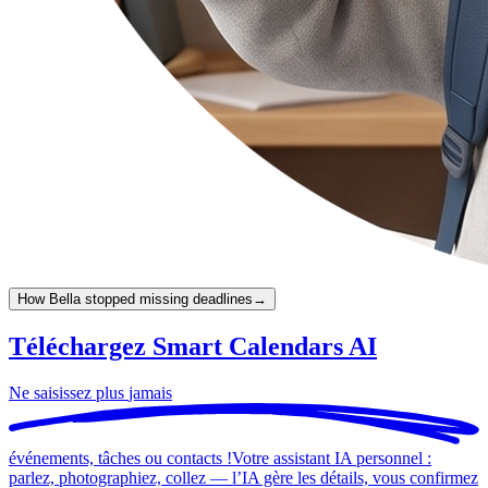
How Bella stopped missing deadlines
→
Téléchargez Smart Calendars AI
Ne saisissez plus
jamais
événements, tâches ou contacts !
Votre assistant IA personnel :
parlez, photographiez, collez — l’IA gère les détails, vous confirmez