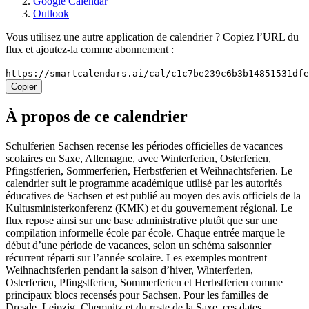
Google Calendar
Outlook
Vous utilisez une autre application de calendrier ? Copiez l’URL du
flux et ajoutez-la comme abonnement :
https://smartcalendars.ai/cal/c1c7be239c6b3b14851531df
Copier
À propos de ce calendrier
Schulferien Sachsen recense les périodes officielles de vacances
scolaires en Saxe, Allemagne, avec Winterferien, Osterferien,
Pfingstferien, Sommerferien, Herbstferien et Weihnachtsferien. Le
calendrier suit le programme académique utilisé par les autorités
éducatives de Sachsen et est publié au moyen des avis officiels de la
Kultusministerkonferenz (KMK) et du gouvernement régional. Le
flux repose ainsi sur une base administrative plutôt que sur une
compilation informelle école par école. Chaque entrée marque le
début d’une période de vacances, selon un schéma saisonnier
récurrent réparti sur l’année scolaire. Les exemples montrent
Weihnachtsferien pendant la saison d’hiver, Winterferien,
Osterferien, Pfingstferien, Sommerferien et Herbstferien comme
principaux blocs recensés pour Sachsen. Pour les familles de
Dresde, Leipzig, Chemnitz et du reste de la Saxe, ces dates