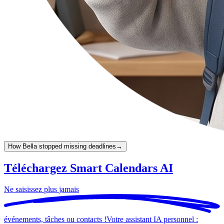
How Bella stopped missing deadlines
→
Téléchargez Smart Calendars AI
Ne saisissez plus
jamais
événements, tâches ou contacts !
Votre assistant IA personnel :