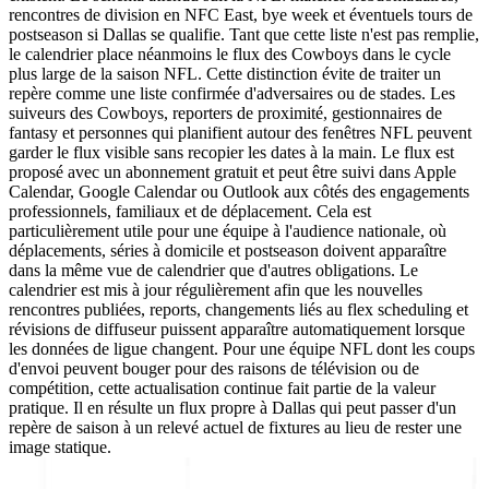
rencontres de division en NFC East, bye week et éventuels tours de
postseason si Dallas se qualifie. Tant que cette liste n'est pas remplie,
le calendrier place néanmoins le flux des Cowboys dans le cycle
plus large de la saison NFL. Cette distinction évite de traiter un
repère comme une liste confirmée d'adversaires ou de stades. Les
suiveurs des Cowboys, reporters de proximité, gestionnaires de
fantasy et personnes qui planifient autour des fenêtres NFL peuvent
garder le flux visible sans recopier les dates à la main. Le flux est
proposé avec un abonnement gratuit et peut être suivi dans Apple
Calendar, Google Calendar ou Outlook aux côtés des engagements
professionnels, familiaux et de déplacement. Cela est
particulièrement utile pour une équipe à l'audience nationale, où
déplacements, séries à domicile et postseason doivent apparaître
dans la même vue de calendrier que d'autres obligations. Le
calendrier est mis à jour régulièrement afin que les nouvelles
rencontres publiées, reports, changements liés au flex scheduling et
révisions de diffuseur puissent apparaître automatiquement lorsque
les données de ligue changent. Pour une équipe NFL dont les coups
d'envoi peuvent bouger pour des raisons de télévision ou de
compétition, cette actualisation continue fait partie de la valeur
pratique. Il en résulte un flux propre à Dallas qui peut passer d'un
repère de saison à un relevé actuel de fixtures au lieu de rester une
image statique.