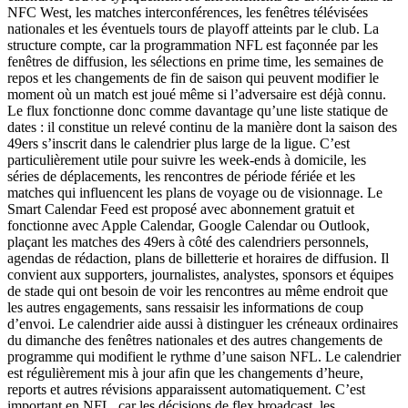
NFC West, les matches interconférences, les fenêtres télévisées
nationales et les éventuels tours de playoff atteints par le club. La
structure compte, car la programmation NFL est façonnée par les
fenêtres de diffusion, les sélections en prime time, les semaines de
repos et les changements de fin de saison qui peuvent modifier le
moment où un match est joué même si l’adversaire est déjà connu.
Le flux fonctionne donc comme davantage qu’une liste statique de
dates : il constitue un relevé continu de la manière dont la saison des
49ers s’inscrit dans le calendrier plus large de la ligue. C’est
particulièrement utile pour suivre les week-ends à domicile, les
séries de déplacements, les rencontres de période fériée et les
matches qui influencent les plans de voyage ou de visionnage. Le
Smart Calendar Feed est proposé avec abonnement gratuit et
fonctionne avec Apple Calendar, Google Calendar ou Outlook,
plaçant les matches des 49ers à côté des calendriers personnels,
agendas de rédaction, plans de billetterie et horaires de diffusion. Il
convient aux supporters, journalistes, analystes, sponsors et équipes
de stade qui ont besoin de voir les rencontres au même endroit que
les autres engagements, sans ressaisir les informations de coup
d’envoi. Le calendrier aide aussi à distinguer les créneaux ordinaires
du dimanche des fenêtres nationales et des autres changements de
programme qui modifient le rythme d’une saison NFL. Le calendrier
est régulièrement mis à jour afin que les changements d’heure,
reports et autres révisions apparaissent automatiquement. C’est
important en NFL, car les décisions de flex broadcast, les