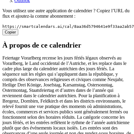
Outlook
Vous utilisez une autre application de calendrier ? Copiez l’URL du
flux et ajoutez-la comme abonnement :
https://smartcalendars.ai/cal/8aa36d5794641e9f33aa2ab5
Copier
À propos de ce calendrier
Feiertage Vorarlberg recense les jours fériés légaux observés au
Vorarlberg, le Land occidental de l’Autriche, et les replace dans le
cadre plus large du calendrier autrichien des jours fériés. La
séquence suit les règles qui s’appliquent dans la république, y
compris des observances religieuses et civiques comme Neujahr,
Heilige Drei Könige, Josefstag, Karsamstag, Ostersonntag,
Ostermontag, Staatsfeiertag et d’autres dates de l’année qui
reviennent dans le calendrier autrichien. Pour la planification à
Bregenz, Dornbirn, Feldkirch et dans les districts environnants, le
relevé fournit une vue pratique des moments où administrations,
écoles, commerces et services publics sont généralement fermés ou
fonctionnent selon des horaires réduits. La catégorie concerne les
jours fériés, et les entrées reflètent le rythme de l’année autrichienne
plutôt que des événements locaux isolés. Les entrées sont des
observances d’une seule journée et non des rendez-vous horaires, de