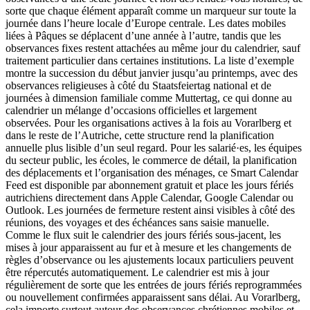
sorte que chaque élément apparaît comme un marqueur sur toute la
journée dans l’heure locale d’Europe centrale. Les dates mobiles
liées à Pâques se déplacent d’une année à l’autre, tandis que les
observances fixes restent attachées au même jour du calendrier, sauf
traitement particulier dans certaines institutions. La liste d’exemple
montre la succession du début janvier jusqu’au printemps, avec des
observances religieuses à côté du Staatsfeiertag national et de
journées à dimension familiale comme Muttertag, ce qui donne au
calendrier un mélange d’occasions officielles et largement
observées. Pour les organisations actives à la fois au Vorarlberg et
dans le reste de l’Autriche, cette structure rend la planification
annuelle plus lisible d’un seul regard. Pour les salarié·es, les équipes
du secteur public, les écoles, le commerce de détail, la planification
des déplacements et l’organisation des ménages, ce Smart Calendar
Feed est disponible par abonnement gratuit et place les jours fériés
autrichiens directement dans Apple Calendar, Google Calendar ou
Outlook. Les journées de fermeture restent ainsi visibles à côté des
réunions, des voyages et des échéances sans saisie manuelle.
Comme le flux suit le calendrier des jours fériés sous-jacent, les
mises à jour apparaissent au fur et à mesure et les changements de
règles d’observance ou les ajustements locaux particuliers peuvent
être répercutés automatiquement. Le calendrier est mis à jour
régulièrement de sorte que les entrées de jours fériés reprogrammées
ou nouvellement confirmées apparaissent sans délai. Au Vorarlberg,
cela importe surtout autour des observances chrétiennes mobiles et