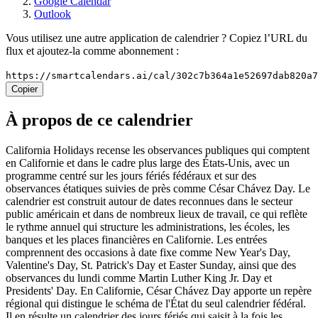
Google Calendar
Outlook
Vous utilisez une autre application de calendrier ? Copiez l’URL du
flux et ajoutez-la comme abonnement :
https://smartcalendars.ai/cal/302c7b364a1e52697dab820a
Copier
À propos de ce calendrier
California Holidays recense les observances publiques qui comptent
en Californie et dans le cadre plus large des États-Unis, avec un
programme centré sur les jours fériés fédéraux et sur des
observances étatiques suivies de près comme César Chávez Day. Le
calendrier est construit autour de dates reconnues dans le secteur
public américain et dans de nombreux lieux de travail, ce qui reflète
le rythme annuel qui structure les administrations, les écoles, les
banques et les places financières en Californie. Les entrées
comprennent des occasions à date fixe comme New Year's Day,
Valentine's Day, St. Patrick's Day et Easter Sunday, ainsi que des
observances du lundi comme Martin Luther King Jr. Day et
Presidents' Day. En Californie, César Chávez Day apporte un repère
régional qui distingue le schéma de l'État du seul calendrier fédéral.
Il en résulte un calendrier des jours fériés qui saisit à la fois les