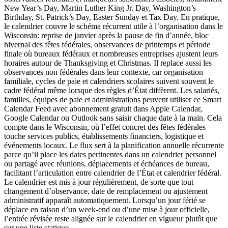
New Year’s Day, Martin Luther King Jr. Day, Washington’s
Birthday, St. Patrick’s Day, Easter Sunday et Tax Day. En pratique,
le calendrier couvre le schéma récurrent utile à l’organisation dans le
Wisconsin: reprise de janvier après la pause de fin d’année, bloc
hivernal des fêtes fédérales, observances de printemps et période
finale où bureaux fédéraux et nombreuses entreprises ajustent leurs
horaires autour de Thanksgiving et Christmas. Il replace aussi les
observances non fédérales dans leur contexte, car organisation
familiale, cycles de paie et calendriers scolaires suivent souvent le
cadre fédéral même lorsque des règles d’État diffèrent. Les salariés,
familles, équipes de paie et administrations peuvent utiliser ce Smart
Calendar Feed avec abonnement gratuit dans Apple Calendar,
Google Calendar ou Outlook sans saisir chaque date à la main. Cela
compte dans le Wisconsin, où l’effet concret des fêtes fédérales
touche services publics, établissements financiers, logistique et
événements locaux. Le flux sert à la planification annuelle récurrente
parce qu’il place les dates pertinentes dans un calendrier personnel
ou partagé avec réunions, déplacements et échéances de bureau,
facilitant l’articulation entre calendrier de l’État et calendrier fédéral.
Le calendrier est mis à jour régulièrement, de sorte que tout
changement d’observance, date de remplacement ou ajustement
administratif apparaît automatiquement. Lorsqu’un jour férié se
déplace en raison d’un week-end ou d’une mise à jour officielle,
l’entrée révisée reste alignée sur le calendrier en vigueur plutôt que
sur une liste statique.