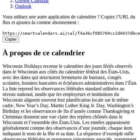
Google Calendar
Outlook
Vous utilisez une autre application de calendrier ? Copiez l’URL du
flux et ajoutez-la comme abonnement :
https://smartcalendars.ai/cal/f4a36cf085704cc2d9437dbc
Copier
À propos de ce calendrier
Wisconsin Holidays recense le calendrier des jours fériés observés
dans le Wisconsin aux côtés du calendrier fédéral des États-Unis,
avec des dates qui structurent fermetures de bureaux, congés
scolaires, horaires bancaires et échéances administratives dans l’État.
La liste reprend les observances fédérales standard utilisées au
niveau national, tandis que les employeurs et institutions du
Wisconsin alignent souvent leur planification locale sur le même
cadre. New Year’s Day, Martin Luther King Jr. Day, Washington’s
Birthday et les observances de fin d’année comme Thanksgiving et
Christmas donnent une vue claire des repères chômés dans le
Wisconsin et l’ensemble des États-Unis. Les entrées apparaissent
généralement comme des observances d’une journée, chaque item
indiquant le nom de la fête et sa date. La séquence d’exemple mêle
observances fédérales et marqueurs saisonniers associés, notamment