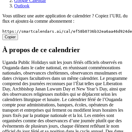
Google Calendar
Outlook
Vous utilisez une autre application de calendrier ? Copiez l’URL du
flux et ajoutez-la comme abonnement :
https://smartcalendars.ai/cal/ef58b0736b32ea6aa46d924d
Copier
À propos de ce calendrier
Uganda Public Holidays suit les jours fériés officiels observés en
Ouganda dans le cadre national, en réunissant commémorations
nationales, observances chrétiennes, observances musulmanes et
dates civiques facultatives dans un même calendrier. Le programme
comprend des journées reconnues par l’État telles que Liberation
Day, Archbishop Janan Luwum Day et New Year’s Day, ainsi que
des observances religieuses mobiles qui se déplacent selon les
calendriers liturgique et lunaire. Le calendrier férié de l’Ouganda
compte pour administrations, banques, écoles, opérateurs de
transport et entreprises qui ferment ou modifient leurs horaires les
jours fixés par la pratique nationale et la loi. Les entrées sont
organisées comme des observances d’une journée plutôt que des
événements de plusieurs jours, chaque élément reflétant le nom
officiel du jour férié et sa position dans le cycle annuel. Des dates