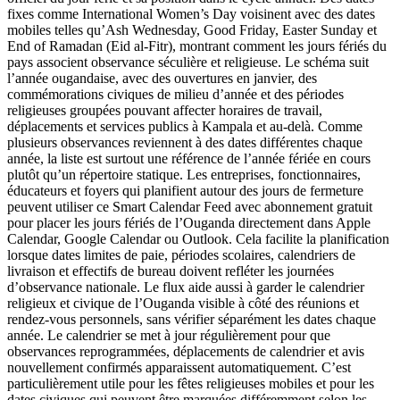
fixes comme International Women’s Day voisinent avec des dates
mobiles telles qu’Ash Wednesday, Good Friday, Easter Sunday et
End of Ramadan (Eid al-Fitr), montrant comment les jours fériés du
pays associent observance séculière et religieuse. Le schéma suit
l’année ougandaise, avec des ouvertures en janvier, des
commémorations civiques de milieu d’année et des périodes
religieuses groupées pouvant affecter horaires de travail,
déplacements et services publics à Kampala et au-delà. Comme
plusieurs observances reviennent à des dates différentes chaque
année, la liste est surtout une référence de l’année fériée en cours
plutôt qu’un répertoire statique. Les entreprises, fonctionnaires,
éducateurs et foyers qui planifient autour des jours de fermeture
peuvent utiliser ce Smart Calendar Feed avec abonnement gratuit
pour placer les jours fériés de l’Ouganda directement dans Apple
Calendar, Google Calendar ou Outlook. Cela facilite la planification
lorsque dates limites de paie, périodes scolaires, calendriers de
livraison et effectifs de bureau doivent refléter les journées
d’observance nationale. Le flux aide aussi à garder le calendrier
religieux et civique de l’Ouganda visible à côté des réunions et
rendez-vous personnels, sans vérifier séparément les dates chaque
année. Le calendrier se met à jour régulièrement pour que
observances reprogrammées, déplacements de calendrier et avis
nouvellement confirmés apparaissent automatiquement. C’est
particulièrement utile pour les fêtes religieuses mobiles et pour les
dates civiques qui peuvent être marquées différemment selon les