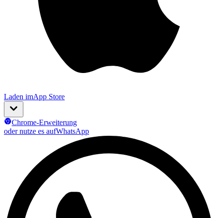
Laden im
App Store
Chrome-Erweiterung
oder nutze es auf
WhatsApp