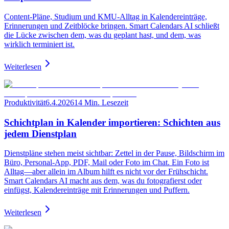
Content-Pläne, Studium und KMU-Alltag in Kalendereinträge,
Erinnerungen und Zeitblöcke bringen. Smart Calendars AI schließt
die Lücke zwischen dem, was du geplant hast, und dem, was
wirklich terminiert ist.
Weiterlesen
Produktivität
6.4.2026
14 Min. Lesezeit
Schichtplan in Kalender importieren: Schichten aus
jedem Dienstplan
Dienstpläne stehen meist sichtbar: Zettel in der Pause, Bildschirm im
Büro, Personal-App, PDF, Mail oder Foto im Chat. Ein Foto ist
Alltag—aber allein im Album hilft es nicht vor der Frühschicht.
Smart Calendars AI macht aus dem, was du fotografierst oder
einfügst, Kalendereinträge mit Erinnerungen und Puffern.
Weiterlesen