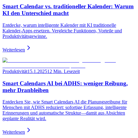
Smart Calendar vs. traditioneller Kalender: Warum
KI den Unterschied macht
Entdecke, warum intelligente Kalender mit KI traditionelle
Kalender‑Apps ersetzen. Vergleiche Funktionen, Vorteile und
Produktivitätsgewinne.
Weiterlesen
Produktivität
15.1.2025
12 Min. Lesezeit
Smart Calendars AI bei ADHS: weniger Reibung,
mehr Dranbleiben
Entdecken Sie, wie Smart Calendars AI die Planungsreibung für
Menschen mit ADHS reduziert: sofortige Erfassung, intelligente
Erinnerungen und automatische Struktur—damit aus Absichten
geplante Realität wird.
Weiterlesen