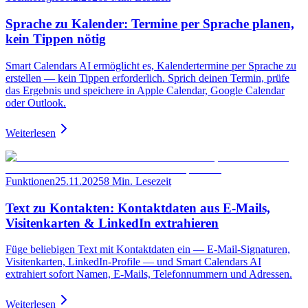
Sprache zu Kalender: Termine per Sprache planen,
kein Tippen nötig
Smart Calendars AI ermöglicht es, Kalendertermine per Sprache zu
erstellen — kein Tippen erforderlich. Sprich deinen Termin, prüfe
das Ergebnis und speichere in Apple Calendar, Google Calendar
oder Outlook.
Weiterlesen
Funktionen
25.11.2025
8 Min. Lesezeit
Text zu Kontakten: Kontaktdaten aus E-Mails,
Visitenkarten & LinkedIn extrahieren
Füge beliebigen Text mit Kontaktdaten ein — E-Mail-Signaturen,
Visitenkarten, LinkedIn-Profile — und Smart Calendars AI
extrahiert sofort Namen, E-Mails, Telefonnummern und Adressen.
Weiterlesen