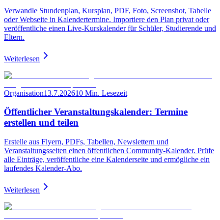
Verwandle Stundenplan, Kursplan, PDF, Foto, Screenshot, Tabelle
oder Webseite in Kalendertermine. Importiere den Plan privat oder
veröffentliche einen Live-Kurskalender für Schüler, Studierende und
Eltern.
Weiterlesen
Organisation
13.7.2026
10 Min. Lesezeit
Öffentlicher Veranstaltungskalender: Termine
erstellen und teilen
Erstelle aus Flyern, PDFs, Tabellen, Newslettern und
Veranstaltungsseiten einen öffentlichen Community-Kalender. Prüfe
alle Einträge, veröffentliche eine Kalenderseite und ermögliche ein
laufendes Kalender-Abo.
Weiterlesen