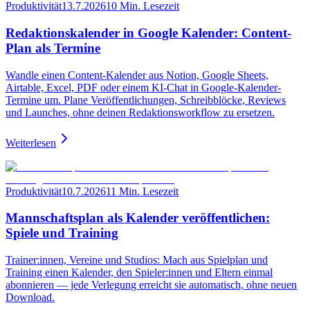
Produktivität
13.7.2026
10 Min. Lesezeit
Redaktionskalender in Google Kalender: Content-
Plan als Termine
Wandle einen Content-Kalender aus Notion, Google Sheets,
Airtable, Excel, PDF oder einem KI-Chat in Google-Kalender-
Termine um. Plane Veröffentlichungen, Schreibblöcke, Reviews
und Launches, ohne deinen Redaktionsworkflow zu ersetzen.
Weiterlesen
Produktivität
10.7.2026
11 Min. Lesezeit
Mannschaftsplan als Kalender veröffentlichen:
Spiele und Training
Trainer:innen, Vereine und Studios: Mach aus Spielplan und
Training einen Kalender, den Spieler:innen und Eltern einmal
abonnieren — jede Verlegung erreicht sie automatisch, ohne neuen
Download.