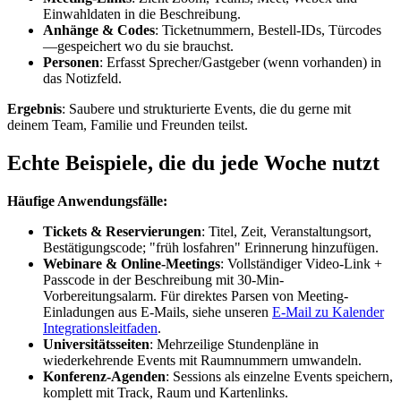
Einwahldaten in die Beschreibung.
Anhänge & Codes
: Ticketnummern, Bestell-IDs, Türcodes
—gespeichert wo du sie brauchst.
Personen
: Erfasst Sprecher/Gastgeber (wenn vorhanden) in
das Notizfeld.
Ergebnis
: Saubere und strukturierte Events, die du gerne mit
deinem Team, Familie und Freunden teilst.
Echte Beispiele, die du jede Woche nutzt
Häufige Anwendungsfälle:
Tickets & Reservierungen
: Titel, Zeit, Veranstaltungsort,
Bestätigungscode; "früh losfahren" Erinnerung hinzufügen.
Webinare & Online-Meetings
: Vollständiger Video-Link +
Passcode in der Beschreibung mit 30-Min-
Vorbereitungsalarm. Für direktes Parsen von Meeting-
Einladungen aus E-Mails, siehe unseren
E-Mail zu Kalender
Integrationsleitfaden
.
Universitätsseiten
: Mehrzeilige Stundenpläne in
wiederkehrende Events mit Raumnummern umwandeln.
Konferenz-Agenden
: Sessions als einzelne Events speichern,
komplett mit Track, Raum und Kartenlinks.