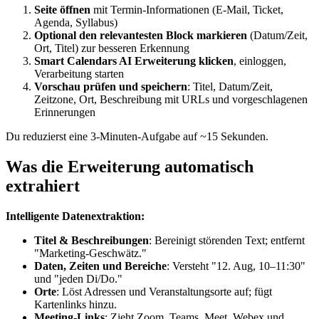
Seite öffnen
mit Termin-Informationen (E‑Mail, Ticket,
Agenda, Syllabus)
Optional den relevantesten Block markieren
(Datum/Zeit,
Ort, Titel) zur besseren Erkennung
Smart Calendars AI Erweiterung klicken
, einloggen,
Verarbeitung starten
Vorschau prüfen und speichern
: Titel, Datum/Zeit,
Zeitzone, Ort, Beschreibung mit URLs und vorgeschlagenen
Erinnerungen
Du reduzierst eine 3‑Minuten‑Aufgabe auf ~15 Sekunden.
Was die Erweiterung automatisch
extrahiert
Intelligente Datenextraktion:
Titel & Beschreibungen
: Bereinigt störenden Text; entfernt
"Marketing-Geschwätz."
Daten, Zeiten und Bereiche
: Versteht "12. Aug, 10–11:30"
und "jeden Di/Do."
Orte
: Löst Adressen und Veranstaltungsorte auf; fügt
Kartenlinks hinzu.
Meeting-Links
: Zieht Zoom, Teams, Meet, Webex und