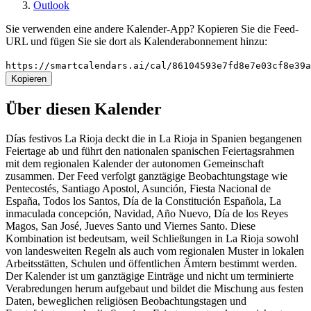
Outlook
Sie verwenden eine andere Kalender-App? Kopieren Sie die Feed-
URL und fügen Sie sie dort als Kalenderabonnement hinzu:
https://smartcalendars.ai/cal/86104593e7fd8e7e03cf8e39
Kopieren
Über diesen Kalender
Días festivos La Rioja deckt die in La Rioja in Spanien begangenen
Feiertage ab und führt den nationalen spanischen Feiertagsrahmen
mit dem regionalen Kalender der autonomen Gemeinschaft
zusammen. Der Feed verfolgt ganztägige Beobachtungstage wie
Pentecostés, Santiago Apostol, Asunción, Fiesta Nacional de
España, Todos los Santos, Día de la Constitución Española, La
inmaculada concepción, Navidad, Año Nuevo, Día de los Reyes
Magos, San José, Jueves Santo und Viernes Santo. Diese
Kombination ist bedeutsam, weil Schließungen in La Rioja sowohl
von landesweiten Regeln als auch vom regionalen Muster in lokalen
Arbeitsstätten, Schulen und öffentlichen Ämtern bestimmt werden.
Der Kalender ist um ganztägige Einträge und nicht um terminierte
Verabredungen herum aufgebaut und bildet die Mischung aus festen
Daten, beweglichen religiösen Beobachtungstagen und