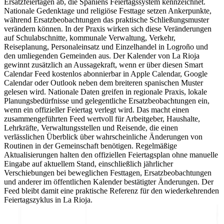
Ersatzfeiertagen ab, die Spaniens Feiertagssystem kennzeichnet.
Nationale Gedenktage und religiöse Festtage setzen Ankerpunkte,
während Ersatzbeobachtungen das praktische Schließungsmuster
verändern können. In der Praxis wirken sich diese Veränderungen
auf Schulabschnitte, kommunale Verwaltung, Verkehr,
Reiseplanung, Personaleinsatz und Einzelhandel in Logroño und
den umliegenden Gemeinden aus. Der Kalender von La Rioja
gewinnt zusätzlich an Aussagekraft, wenn er über diesen Smart
Calendar Feed kostenlos abonnierbar in Apple Calendar, Google
Calendar oder Outlook neben dem breiteren spanischen Muster
gelesen wird. Nationale Daten greifen in regionale Praxis, lokale
Planungsbedürfnisse und gelegentliche Ersatzbeobachtungen ein,
wenn ein offizieller Feiertag verlegt wird. Das macht einen
zusammengeführten Feed wertvoll für Arbeitgeber, Haushalte,
Lehrkräfte, Verwaltungsstellen und Reisende, die einen
verlässlichen Überblick über wahrscheinliche Änderungen von
Routinen in der Gemeinschaft benötigen. Regelmäßige
Aktualisierungen halten den offiziellen Feiertagsplan ohne manuelle
Eingabe auf aktuellem Stand, einschließlich jährlicher
Verschiebungen bei beweglichen Festtagen, Ersatzbeobachtungen
und anderer im öffentlichen Kalender bestätigter Änderungen. Der
Feed bleibt damit eine praktische Referenz für den wiederkehrenden
Feiertagszyklus in La Rioja.