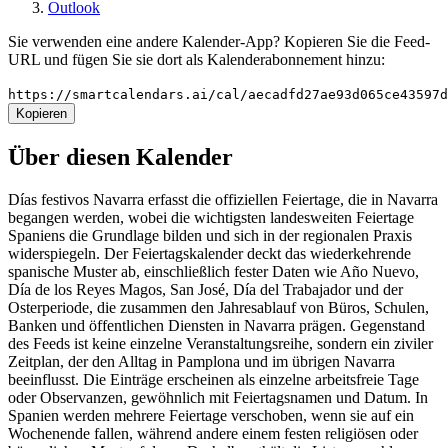
Outlook
Sie verwenden eine andere Kalender-App? Kopieren Sie die Feed-
URL und fügen Sie sie dort als Kalenderabonnement hinzu:
https://smartcalendars.ai/cal/aecadfd27ae93d065ce43597
Kopieren
Über diesen Kalender
Días festivos Navarra erfasst die offiziellen Feiertage, die in Navarra
begangen werden, wobei die wichtigsten landesweiten Feiertage
Spaniens die Grundlage bilden und sich in der regionalen Praxis
widerspiegeln. Der Feiertagskalender deckt das wiederkehrende
spanische Muster ab, einschließlich fester Daten wie Año Nuevo,
Día de los Reyes Magos, San José, Día del Trabajador und der
Osterperiode, die zusammen den Jahresablauf von Büros, Schulen,
Banken und öffentlichen Diensten in Navarra prägen. Gegenstand
des Feeds ist keine einzelne Veranstaltungsreihe, sondern ein ziviler
Zeitplan, der den Alltag in Pamplona und im übrigen Navarra
beeinflusst. Die Einträge erscheinen als einzelne arbeitsfreie Tage
oder Observanzen, gewöhnlich mit Feiertagsnamen und Datum. In
Spanien werden mehrere Feiertage verschoben, wenn sie auf ein
Wochenende fallen, während andere einem festen religiösen oder