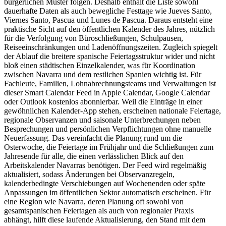
bürgerlichen Muster folgen. Deshalb enthält die Liste sowohl
dauerhafte Daten als auch bewegliche Festtage wie Jueves Santo,
Viernes Santo, Pascua und Lunes de Pascua. Daraus entsteht eine
praktische Sicht auf den öffentlichen Kalender des Jahres, nützlich
für die Verfolgung von Büroschließungen, Schulpausen,
Reiseeinschränkungen und Ladenöffnungszeiten. Zugleich spiegelt
der Ablauf die breitere spanische Feiertagsstruktur wider und nicht
bloß einen städtischen Einzelkalender, was für Koordination
zwischen Navarra und dem restlichen Spanien wichtig ist. Für
Fachleute, Familien, Lohnabrechnungsteams und Verwaltungen ist
dieser Smart Calendar Feed in Apple Calendar, Google Calendar
oder Outlook kostenlos abonnierbar. Weil die Einträge in einer
gewöhnlichen Kalender-App stehen, erscheinen nationale Feiertage,
regionale Observanzen und saisonale Unterbrechungen neben
Besprechungen und persönlichen Verpflichtungen ohne manuelle
Neuerfassung. Das vereinfacht die Planung rund um die
Osterwoche, die Feiertage im Frühjahr und die Schließungen zum
Jahresende für alle, die einen verlässlichen Blick auf den
Arbeitskalender Navarras benötigen. Der Feed wird regelmäßig
aktualisiert, sodass Änderungen bei Observanzregeln,
kalenderbedingte Verschiebungen auf Wochenenden oder späte
Anpassungen im öffentlichen Sektor automatisch erscheinen. Für
eine Region wie Navarra, deren Planung oft sowohl von
gesamtspanischen Feiertagen als auch von regionaler Praxis
abhängt, hilft diese laufende Aktualisierung, den Stand mit dem