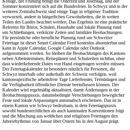
Könige, der Frühling bringt die Osterzeit und Josefstag, und der
Sommer konzentriert sich auf die Bundesfeier. In Schwyz und in der
weiteren Zentralschweiz sind einige Tage in religiöser Tradition
verwurzelt, andere in bürgerlichen Gewohnheiten, die in weiten
Teilen des Landes beachtet werden. Das Ergebnis ist eine praktische
Referenz für Büros, Schulen, Haushalte und lokale Planung rund
um Schließungen, verkürzte Zeiten und familiäre Beobachtungen.
Für persönliche oder berufliche Planung rund um Schweizer
Feiertage ist dieser Smart Calendar Feed kostenlos abonnierbar und
kann in Apple Calendar, Google Calendar oder Outlook
aufgenommen werden. So bleiben die Beobachtungen des Kantons
neben Arbeitsterminen, Reiseplänen und Schulzeiten sichtbar, ohne
dass wiederkehrende Daten von Hand eingetragen werden müssen.
Der Feiertagskalender ist besonders nützlich für Personen, die
Schwyz innerhalb oder außerhalb der Schweiz verfolgen, weil
kantonsspezifische arbeitsfreie Tage Lieferfenster, Terminlagen und
die Verfügbarkeit öffentlicher Dienste beeinflussen können. Der
Kalender wird regelmäßig aktualisiert, damit Änderungen in der
Beobachtungspraxis, datumsbedingte Verschiebungen beweglicher
Feste und lokale Anpassungen automatisch erscheinen. Das ist in
einem Kanton wie Schwyz bedeutsam, in dem Feiertagspraxis
sowohl bundesrechtlichen als auch kantonalen Konventionen folgt
und die Mischung aus weltlichen und religiösen Feiertagen den
Jahresrhythmus von Januar über Ostern bis in den August prägt.