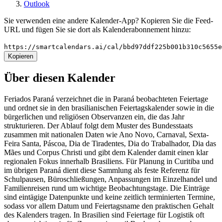
Outlook
Sie verwenden eine andere Kalender-App? Kopieren Sie die Feed-
URL und fügen Sie sie dort als Kalenderabonnement hinzu:
https://smartcalendars.ai/cal/bbd97ddf225b001b310c5655
Kopieren
Über diesen Kalender
Feriados Paraná verzeichnet die in Paraná beobachteten Feiertage
und ordnet sie in den brasilianischen Feiertagskalender sowie in die
bürgerlichen und religiösen Observanzen ein, die das Jahr
strukturieren. Der Ablauf folgt dem Muster des Bundesstaats
zusammen mit nationalen Daten wie Ano Novo, Carnaval, Sexta-
Feira Santa, Páscoa, Dia de Tiradentes, Dia do Trabalhador, Dia das
Mães und Corpus Christi und gibt dem Kalender damit einen klar
regionalen Fokus innerhalb Brasiliens. Für Planung in Curitiba und
im übrigen Paraná dient diese Sammlung als feste Referenz für
Schulpausen, Büroschließungen, Anpassungen im Einzelhandel und
Familienreisen rund um wichtige Beobachtungstage. Die Einträge
sind eintägige Datenpunkte und keine zeitlich terminierten Termine,
sodass vor allem Datum und Feiertagsname den praktischen Gehalt
des Kalenders tragen. In Brasilien sind Feiertage für Logistik oft