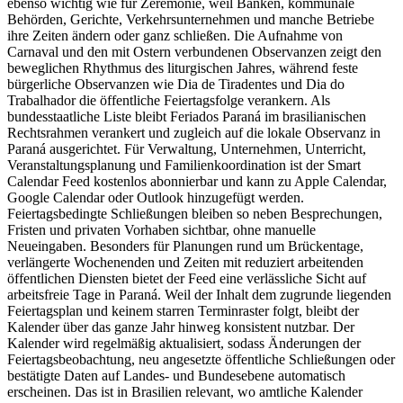
ebenso wichtig wie für Zeremonie, weil Banken, kommunale
Behörden, Gerichte, Verkehrsunternehmen und manche Betriebe
ihre Zeiten ändern oder ganz schließen. Die Aufnahme von
Carnaval und den mit Ostern verbundenen Observanzen zeigt den
beweglichen Rhythmus des liturgischen Jahres, während feste
bürgerliche Observanzen wie Dia de Tiradentes und Dia do
Trabalhador die öffentliche Feiertagsfolge verankern. Als
bundesstaatliche Liste bleibt Feriados Paraná im brasilianischen
Rechtsrahmen verankert und zugleich auf die lokale Observanz in
Paraná ausgerichtet. Für Verwaltung, Unternehmen, Unterricht,
Veranstaltungsplanung und Familienkoordination ist der Smart
Calendar Feed kostenlos abonnierbar und kann zu Apple Calendar,
Google Calendar oder Outlook hinzugefügt werden.
Feiertagsbedingte Schließungen bleiben so neben Besprechungen,
Fristen und privaten Vorhaben sichtbar, ohne manuelle
Neueingaben. Besonders für Planungen rund um Brückentage,
verlängerte Wochenenden und Zeiten mit reduziert arbeitenden
öffentlichen Diensten bietet der Feed eine verlässliche Sicht auf
arbeitsfreie Tage in Paraná. Weil der Inhalt dem zugrunde liegenden
Feiertagsplan und keinem starren Terminraster folgt, bleibt der
Kalender über das ganze Jahr hinweg konsistent nutzbar. Der
Kalender wird regelmäßig aktualisiert, sodass Änderungen der
Feiertagsbeobachtung, neu angesetzte öffentliche Schließungen oder
bestätigte Daten auf Landes- und Bundesebene automatisch
erscheinen. Das ist in Brasilien relevant, wo amtliche Kalender