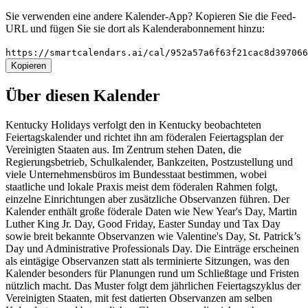
Sie verwenden eine andere Kalender-App? Kopieren Sie die Feed-
URL und fügen Sie sie dort als Kalenderabonnement hinzu:
https://smartcalendars.ai/cal/952a57a6f63f21cac8d39706
Kopieren
Über diesen Kalender
Kentucky Holidays verfolgt den in Kentucky beobachteten
Feiertagskalender und richtet ihn am föderalen Feiertagsplan der
Vereinigten Staaten aus. Im Zentrum stehen Daten, die
Regierungsbetrieb, Schulkalender, Bankzeiten, Postzustellung und
viele Unternehmensbüros im Bundesstaat bestimmen, wobei
staatliche und lokale Praxis meist dem föderalen Rahmen folgt,
einzelne Einrichtungen aber zusätzliche Observanzen führen. Der
Kalender enthält große föderale Daten wie New Year's Day, Martin
Luther King Jr. Day, Good Friday, Easter Sunday und Tax Day
sowie breit bekannte Observanzen wie Valentine's Day, St. Patrick’s
Day und Administrative Professionals Day. Die Einträge erscheinen
als eintägige Observanzen statt als terminierte Sitzungen, was den
Kalender besonders für Planungen rund um Schließtage und Fristen
nützlich macht. Das Muster folgt dem jährlichen Feiertagszyklus der
Vereinigten Staaten, mit fest datierten Observanzen am selben