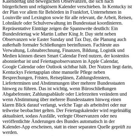
Kalendertag und beweglichen Observanzen, die sich nach
bürgerlichem und religiösem Kalender verschieben. In Kentucky ist
der Plan vor allem für Behörden in Frankfort, Unternehmen in
Louisville und Lexington sowie für alle relevant, die Arbeit, Reisen,
Lohnläufe oder Schulverwaltung im Bundesstaat koordinieren.
Repräsentative Einträge zeigen die Spannweite deutlich: Ein
Bundesfeiertag wie Martin Luther King Jr. Day steht neben
Observanzen wie Easter Sunday und Tax Day, die Planung auch
außerhalb formaler Schließungen beeinflussen. Fachleute aus
Verwaltung, Lohnabrechnung, Finanzen, Bildung, Logistik und
Medien können diesen Smart Calendar Feed nutzen, der kostenlos
abonnierbar ist und Feiertagsobservanzen in Apple Calendar,
Google Calendar oder Outlook sichtbar hält. Der Nutzen liegt darin,
Kentuckys Feiertagsplan ohne manuelle Pflege neben
Besprechungen, Fristen, Reiseplänen, Zahlungsfenstern,
Lieferterminen und Abstimmungen über mehrere Bundesstaaten
hinweg zu führen. Das ist wichtig, wenn Büroschließungen
Abgabefenster, Zahlungsabläufe oder Lieferzeiten verändern und
wenn Abstimmung über mehrere Bundesstaaten hinweg einen
klaren Blick darauf verlangt, welche Tage als arbeitsfrei oder nur
teilweise beobachtet gelten. Der Feiertagskalender wird regelmäßig
aktualisiert, sodass Ausfälle, verlegte Observanzen oder neu
veröffentlichte Änderungen des Bundes automatisch in der
Kalender-App erscheinen, statt in einer separaten Quelle geprüft zu
werden.