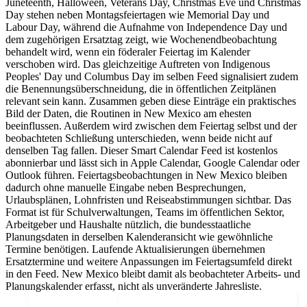
Juneteenth, Halloween, Veterans Day, Christmas Eve und Christmas
Day stehen neben Montagsfeiertagen wie Memorial Day und
Labour Day, während die Aufnahme von Independence Day und
dem zugehörigen Ersatztag zeigt, wie Wochenendbeobachtung
behandelt wird, wenn ein föderaler Feiertag im Kalender
verschoben wird. Das gleichzeitige Auftreten von Indigenous
Peoples' Day und Columbus Day im selben Feed signalisiert zudem
die Benennungsüberschneidung, die in öffentlichen Zeitplänen
relevant sein kann. Zusammen geben diese Einträge ein praktisches
Bild der Daten, die Routinen in New Mexico am ehesten
beeinflussen. Außerdem wird zwischen dem Feiertag selbst und der
beobachteten Schließung unterschieden, wenn beide nicht auf
denselben Tag fallen. Dieser Smart Calendar Feed ist kostenlos
abonnierbar und lässt sich in Apple Calendar, Google Calendar oder
Outlook führen. Feiertagsbeobachtungen in New Mexico bleiben
dadurch ohne manuelle Eingabe neben Besprechungen,
Urlaubsplänen, Lohnfristen und Reiseabstimmungen sichtbar. Das
Format ist für Schulverwaltungen, Teams im öffentlichen Sektor,
Arbeitgeber und Haushalte nützlich, die bundesstaatliche
Planungsdaten in derselben Kalenderansicht wie gewöhnliche
Termine benötigen. Laufende Aktualisierungen übernehmen
Ersatztermine und weitere Anpassungen im Feiertagsumfeld direkt
in den Feed. New Mexico bleibt damit als beobachteter Arbeits- und
Planungskalender erfasst, nicht als unveränderte Jahresliste.