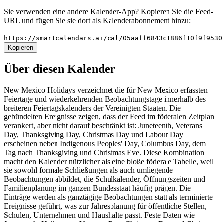
Sie verwenden eine andere Kalender-App? Kopieren Sie die Feed-
URL und fügen Sie sie dort als Kalenderabonnement hinzu:
https://smartcalendars.ai/cal/05aaff6843c1886f10f9f953
Kopieren
Über diesen Kalender
New Mexico Holidays verzeichnet die für New Mexico erfassten
Feiertage und wiederkehrenden Beobachtungstage innerhalb des
breiteren Feiertagskalenders der Vereinigten Staaten. Die
gebündelten Ereignisse zeigen, dass der Feed im föderalen Zeitplan
verankert, aber nicht darauf beschränkt ist: Juneteenth, Veterans
Day, Thanksgiving Day, Christmas Day und Labour Day
erscheinen neben Indigenous Peoples' Day, Columbus Day, dem
Tag nach Thanksgiving und Christmas Eve. Diese Kombination
macht den Kalender nützlicher als eine bloße föderale Tabelle, weil
sie sowohl formale Schließungen als auch umliegende
Beobachtungen abbildet, die Schulkalender, Öffnungszeiten und
Familienplanung im ganzen Bundesstaat häufig prägen. Die
Einträge werden als ganztägige Beobachtungen statt als terminierte
Ereignisse geführt, was zur Jahresplanung für öffentliche Stellen,
Schulen, Unternehmen und Haushalte passt. Feste Daten wie