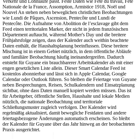
Verkehr und Lohnläufe passt. Feste Daten wie Fête du travail, Fête
Nationale de la France, Assomption, Armistice 1918, Noël und
Nouvel An stehen neben beweglichen christlichen Beobachtungen
wie Lundi de Pâques, Ascension, Pentecôte und Lundi de
Pentecôte. Die Aufnahme von Abolition de l’esclavage gibt dem
Feed einen territorialen Marker, der nicht in jedem französischen
Département auftaucht, während Mother's Day und die breitere
Frühjahrsfolge zeigen, dass der Kalender auch weithin beachtete
Daten enthält, die Haushaltsplanung beeinflussen. Diese breitere
Mischung ist in einem Gebiet nützlich, in dem öffentliche Abläufe
und familiäre Beobachtung häufig ineinandergreifen. Dadurch
entsteht für Guyane ein brauchbarerer Arbeitskalender als mit einer
engen gesetzlichen Liste allein. Dieser Smart Calendar Feed ist
kostenlos abonnierbar und lässt sich in Apple Calendar, Google
Calendar oder Outlook führen. So bleiben die Feiertage von Guyane
neben Besprechungen, Reisen, Schulkalendern und Einsatzplanung
sichtbar, ohne dass Daten manuell kopiert werden müssen. Das ist
für Arbeitgeber, öffentliche Stellen, Haushalte und lokale Medien
nützlich, die nationale Beobachtung und territoriale
Schließungsmuster zugleich verfolgen. Der Kalender wird
regelmäßig aktualisiert, damit bewegliche Festdaten und andere
feiertagsbezogene Änderungen automatisch erscheinen. So bleibt
der Kalender für Guyane über das Jahr hinweg an der beobachteten
Praxis ausgerichtet.