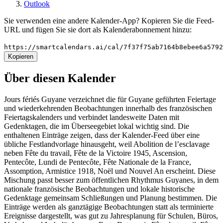
Outlook
Sie verwenden eine andere Kalender-App? Kopieren Sie die Feed-
URL und fügen Sie sie dort als Kalenderabonnement hinzu:
https://smartcalendars.ai/cal/7f37f75ab7164b8ebee6a579
Kopieren
Über diesen Kalender
Jours fériés Guyane verzeichnet die für Guyane geführten Feiertage
und wiederkehrenden Beobachtungen innerhalb des französischen
Feiertagskalenders und verbindet landesweite Daten mit
Gedenktagen, die im Überseegebiet lokal wichtig sind. Die
enthaltenen Einträge zeigen, dass der Kalender-Feed über eine
übliche Festlandvorlage hinausgeht, weil Abolition de l’esclavage
neben Fête du travail, Fête de la Victoire 1945, Ascension,
Pentecôte, Lundi de Pentecôte, Fête Nationale de la France,
Assomption, Armistice 1918, Noël und Nouvel An erscheint. Diese
Mischung passt besser zum öffentlichen Rhythmus Guyanes, in dem
nationale französische Beobachtungen und lokale historische
Gedenktage gemeinsam Schließungen und Planung bestimmen. Die
Einträge werden als ganztägige Beobachtungen statt als terminierte
Ereignisse dargestellt, was gut zu Jahresplanung für Schulen, Büros,