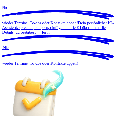
Nie
wieder Termine, To-dos oder Kontakte tippen!
Dein persönlicher KI-
Assistent: sprechen, knipsen, einfügen — die KI übernimmt die
Details, du bestätigst —
fertig
.
Nie
wieder Termine, To-dos oder Kontakte tippen!