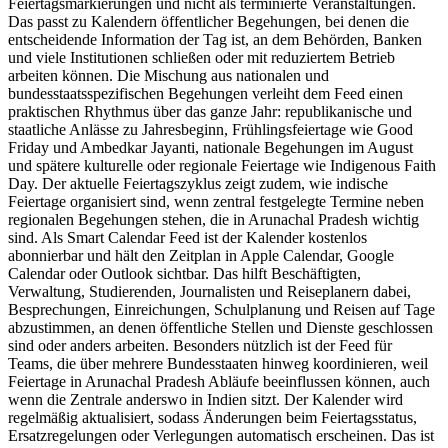
Feiertagsmarkierungen und nicht als terminierte Veranstaltungen.
Das passt zu Kalendern öffentlicher Begehungen, bei denen die
entscheidende Information der Tag ist, an dem Behörden, Banken
und viele Institutionen schließen oder mit reduziertem Betrieb
arbeiten können. Die Mischung aus nationalen und
bundesstaatsspezifischen Begehungen verleiht dem Feed einen
praktischen Rhythmus über das ganze Jahr: republikanische und
staatliche Anlässe zu Jahresbeginn, Frühlingsfeiertage wie Good
Friday und Ambedkar Jayanti, nationale Begehungen im August
und spätere kulturelle oder regionale Feiertage wie Indigenous Faith
Day. Der aktuelle Feiertagszyklus zeigt zudem, wie indische
Feiertage organisiert sind, wenn zentral festgelegte Termine neben
regionalen Begehungen stehen, die in Arunachal Pradesh wichtig
sind. Als Smart Calendar Feed ist der Kalender kostenlos
abonnierbar und hält den Zeitplan in Apple Calendar, Google
Calendar oder Outlook sichtbar. Das hilft Beschäftigten,
Verwaltung, Studierenden, Journalisten und Reiseplanern dabei,
Besprechungen, Einreichungen, Schulplanung und Reisen auf Tage
abzustimmen, an denen öffentliche Stellen und Dienste geschlossen
sind oder anders arbeiten. Besonders nützlich ist der Feed für
Teams, die über mehrere Bundesstaaten hinweg koordinieren, weil
Feiertage in Arunachal Pradesh Abläufe beeinflussen können, auch
wenn die Zentrale anderswo in Indien sitzt. Der Kalender wird
regelmäßig aktualisiert, sodass Änderungen beim Feiertagsstatus,
Ersatzregelungen oder Verlegungen automatisch erscheinen. Das ist