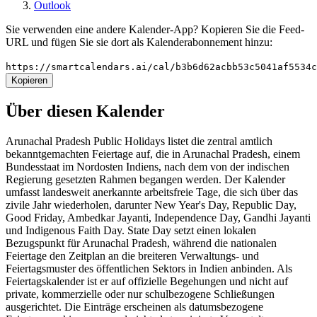
Outlook
Sie verwenden eine andere Kalender-App? Kopieren Sie die Feed-
URL und fügen Sie sie dort als Kalenderabonnement hinzu:
https://smartcalendars.ai/cal/b3b6d62acbb53c5041af5534
Kopieren
Über diesen Kalender
Arunachal Pradesh Public Holidays listet die zentral amtlich
bekanntgemachten Feiertage auf, die in Arunachal Pradesh, einem
Bundesstaat im Nordosten Indiens, nach dem von der indischen
Regierung gesetzten Rahmen begangen werden. Der Kalender
umfasst landesweit anerkannte arbeitsfreie Tage, die sich über das
zivile Jahr wiederholen, darunter New Year's Day, Republic Day,
Good Friday, Ambedkar Jayanti, Independence Day, Gandhi Jayanti
und Indigenous Faith Day. State Day setzt einen lokalen
Bezugspunkt für Arunachal Pradesh, während die nationalen
Feiertage den Zeitplan an die breiteren Verwaltungs- und
Feiertagsmuster des öffentlichen Sektors in Indien anbinden. Als
Feiertagskalender ist er auf offizielle Begehungen und nicht auf
private, kommerzielle oder nur schulbezogene Schließungen
ausgerichtet. Die Einträge erscheinen als datumsbezogene