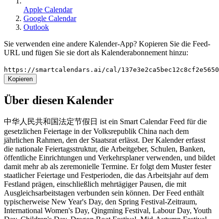
Apple Calendar
Google Calendar
Outlook
Sie verwenden eine andere Kalender-App? Kopieren Sie die Feed-
URL und fügen Sie sie dort als Kalenderabonnement hinzu:
https://smartcalendars.ai/cal/137e3e2ca5bec12c8cf2e565
Kopieren
Über diesen Kalender
中华人民共和国法定节假日 ist ein Smart Calendar Feed für die
gesetzlichen Feiertage in der Volksrepublik China nach dem
jährlichen Rahmen, den der Staatsrat erlässt. Der Kalender erfasst
die nationale Feiertagsstruktur, die Arbeitgeber, Schulen, Banken,
öffentliche Einrichtungen und Verkehrsplaner verwenden, und bildet
damit mehr ab als zeremonielle Termine. Er folgt dem Muster fester
staatlicher Feiertage und Festperioden, die das Arbeitsjahr auf dem
Festland prägen, einschließlich mehrtägiger Pausen, die mit
Ausgleichsarbeitstagen verbunden sein können. Der Feed enthält
typischerweise New Year's Day, den Spring Festival-Zeitraum,
International Women's Day, Qingming Festival, Labour Day, Youth