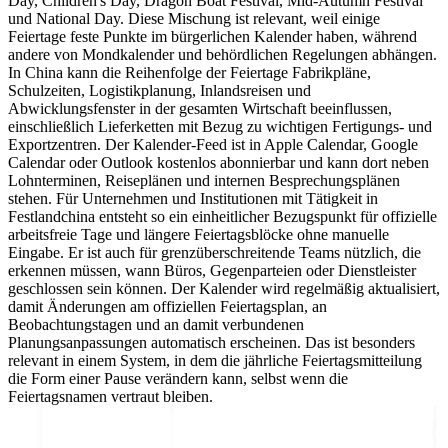
Day, Children's Day, Dragon Boat Festival, Mid-Autumn Festival
und National Day. Diese Mischung ist relevant, weil einige
Feiertage feste Punkte im bürgerlichen Kalender haben, während
andere von Mondkalender und behördlichen Regelungen abhängen.
In China kann die Reihenfolge der Feiertage Fabrikpläne,
Schulzeiten, Logistikplanung, Inlandsreisen und
Abwicklungsfenster in der gesamten Wirtschaft beeinflussen,
einschließlich Lieferketten mit Bezug zu wichtigen Fertigungs- und
Exportzentren. Der Kalender-Feed ist in Apple Calendar, Google
Calendar oder Outlook kostenlos abonnierbar und kann dort neben
Lohnterminen, Reiseplänen und internen Besprechungsplänen
stehen. Für Unternehmen und Institutionen mit Tätigkeit in
Festlandchina entsteht so ein einheitlicher Bezugspunkt für offizielle
arbeitsfreie Tage und längere Feiertagsblöcke ohne manuelle
Eingabe. Er ist auch für grenzüberschreitende Teams nützlich, die
erkennen müssen, wann Büros, Gegenparteien oder Dienstleister
geschlossen sein können. Der Kalender wird regelmäßig aktualisiert,
damit Änderungen am offiziellen Feiertagsplan, an
Beobachtungstagen und an damit verbundenen
Planungsanpassungen automatisch erscheinen. Das ist besonders
relevant in einem System, in dem die jährliche Feiertagsmitteilung
die Form einer Pause verändern kann, selbst wenn die
Feiertagsnamen vertraut bleiben.