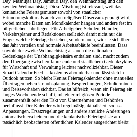
Day, Mashujaa Day, Jamhuri Day, den Weihnachtstag und den
zweiten Weihnachtstag. Diese Mischung ist relevant, weil das
kenianische Feiertagsmuster sowohl von staatlicher
Erinnerungskultur als auch von religiöser Observanz geprägt wird,
wobei manche Daten am Mondkalender hängen und andere fest im
bürgerlichen Jahr liegen. Für Arbeitgeber, Schulen, Händler,
Verkehrsplaner und Redaktionen stellt sich damit nicht nur die
Frage, welche Feiertage bestehen, sondern auch, wie sie sich über
das Jahr verteilen und normale Arbeitsabläufe beeinflussen. Dass
sowohl der zweite Weihnachtstag als auch die nationalen
Gedenktage der Unabhängigkeitsära enthalten sind, macht zudem
den Übergang zwischen Jahresende und staatlichem Gedenkzyklus
für Wirtschaft und Verwaltung leichter nachvollziehbar. Dieser
Smart Calendar Feed ist kostenlos abonnierbar und lässt sich in
Outlook nutzen. So bleibt Kenias Feiertagskalender ohne manuelles
Übertragen neben Urlaubsplanung, Besprechungen, Schulterminen
und Reisevorhaben sichtbar. Das ist hilfreich, wenn ein Feiertag ein
langes Wochenende schafft, mit einer religiösen Periode
zusammenfällt oder den Takt von Unternehmen und Behörden
beeinflusst. Der Kalender wird regelmäßig aktualisiert, sodass
Anpassungen, Ersatzregelungen und andere amtliche Änderungen
automatisch erscheinen und die kenianische Feiertagsliste am
tatsächlich beobachteten öffentlichen Kalender ausgerichtet bleibt.