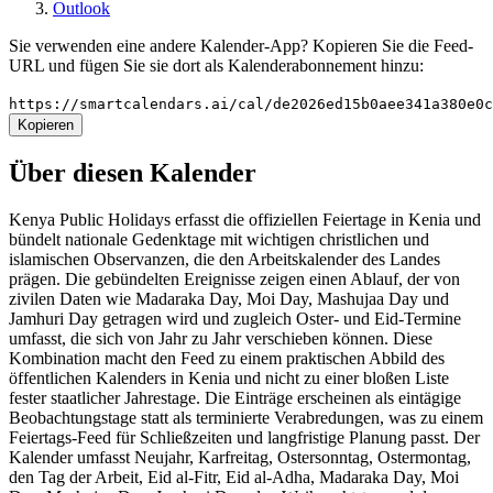
Outlook
Sie verwenden eine andere Kalender-App? Kopieren Sie die Feed-
URL und fügen Sie sie dort als Kalenderabonnement hinzu:
https://smartcalendars.ai/cal/de2026ed15b0aee341a380e0
Kopieren
Über diesen Kalender
Kenya Public Holidays erfasst die offiziellen Feiertage in Kenia und
bündelt nationale Gedenktage mit wichtigen christlichen und
islamischen Observanzen, die den Arbeitskalender des Landes
prägen. Die gebündelten Ereignisse zeigen einen Ablauf, der von
zivilen Daten wie Madaraka Day, Moi Day, Mashujaa Day und
Jamhuri Day getragen wird und zugleich Oster- und Eid-Termine
umfasst, die sich von Jahr zu Jahr verschieben können. Diese
Kombination macht den Feed zu einem praktischen Abbild des
öffentlichen Kalenders in Kenia und nicht zu einer bloßen Liste
fester staatlicher Jahrestage. Die Einträge erscheinen als eintägige
Beobachtungstage statt als terminierte Verabredungen, was zu einem
Feiertags-Feed für Schließzeiten und langfristige Planung passt. Der
Kalender umfasst Neujahr, Karfreitag, Ostersonntag, Ostermontag,
den Tag der Arbeit, Eid al-Fitr, Eid al-Adha, Madaraka Day, Moi