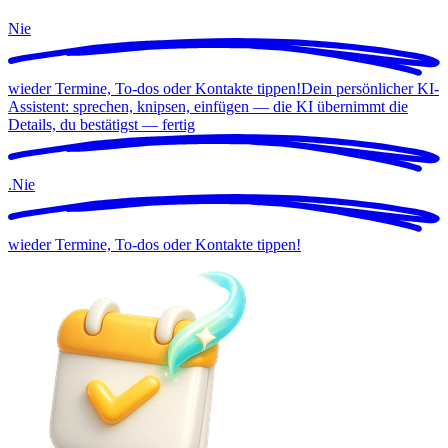
Nie
wieder Termine, To-dos oder Kontakte tippen!
Dein persönlicher KI-
Assistent: sprechen, knipsen, einfügen — die KI übernimmt die
Details, du bestätigst —
fertig
.
Nie
wieder Termine, To-dos oder Kontakte tippen!