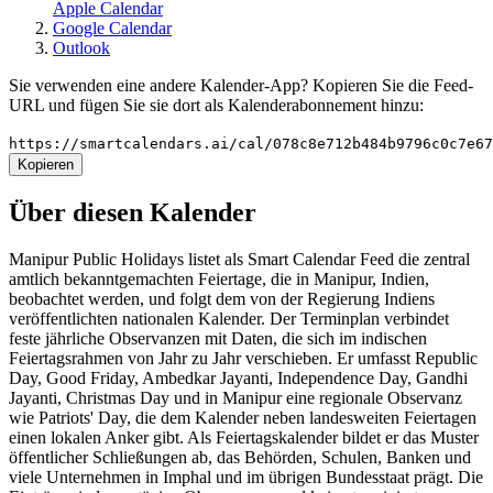
Apple Calendar
Google Calendar
Outlook
Sie verwenden eine andere Kalender-App? Kopieren Sie die Feed-
URL und fügen Sie sie dort als Kalenderabonnement hinzu:
https://smartcalendars.ai/cal/078c8e712b484b9796c0c7e6
Kopieren
Über diesen Kalender
Manipur Public Holidays listet als Smart Calendar Feed die zentral
amtlich bekanntgemachten Feiertage, die in Manipur, Indien,
beobachtet werden, und folgt dem von der Regierung Indiens
veröffentlichten nationalen Kalender. Der Terminplan verbindet
feste jährliche Observanzen mit Daten, die sich im indischen
Feiertagsrahmen von Jahr zu Jahr verschieben. Er umfasst Republic
Day, Good Friday, Ambedkar Jayanti, Independence Day, Gandhi
Jayanti, Christmas Day und in Manipur eine regionale Observanz
wie Patriots' Day, die dem Kalender neben landesweiten Feiertagen
einen lokalen Anker gibt. Als Feiertagskalender bildet er das Muster
öffentlicher Schließungen ab, das Behörden, Schulen, Banken und
viele Unternehmen in Imphal und im übrigen Bundesstaat prägt. Die