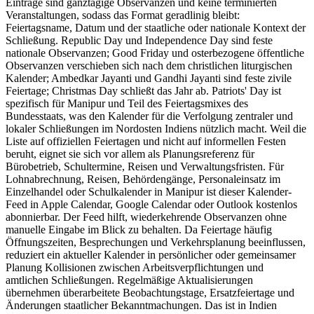
Einträge sind ganztägige Observanzen und keine terminierten
Veranstaltungen, sodass das Format geradlinig bleibt:
Feiertagsname, Datum und der staatliche oder nationale Kontext der
Schließung. Republic Day und Independence Day sind feste
nationale Observanzen; Good Friday und osterbezogene öffentliche
Observanzen verschieben sich nach dem christlichen liturgischen
Kalender; Ambedkar Jayanti und Gandhi Jayanti sind feste zivile
Feiertage; Christmas Day schließt das Jahr ab. Patriots' Day ist
spezifisch für Manipur und Teil des Feiertagsmixes des
Bundesstaats, was den Kalender für die Verfolgung zentraler und
lokaler Schließungen im Nordosten Indiens nützlich macht. Weil die
Liste auf offiziellen Feiertagen und nicht auf informellen Festen
beruht, eignet sie sich vor allem als Planungsreferenz für
Bürobetrieb, Schultermine, Reisen und Verwaltungsfristen. Für
Lohnabrechnung, Reisen, Behördengänge, Personaleinsatz im
Einzelhandel oder Schulkalender in Manipur ist dieser Kalender-
Feed in Apple Calendar, Google Calendar oder Outlook kostenlos
abonnierbar. Der Feed hilft, wiederkehrende Observanzen ohne
manuelle Eingabe im Blick zu behalten. Da Feiertage häufig
Öffnungszeiten, Besprechungen und Verkehrsplanung beeinflussen,
reduziert ein aktueller Kalender in persönlicher oder gemeinsamer
Planung Kollisionen zwischen Arbeitsverpflichtungen und
amtlichen Schließungen. Regelmäßige Aktualisierungen
übernehmen überarbeitete Beobachtungstage, Ersatzfeiertage und
Änderungen staatlicher Bekanntmachungen. Das ist in Indien