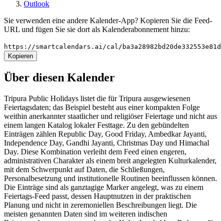
Outlook
Sie verwenden eine andere Kalender-App? Kopieren Sie die Feed-
URL und fügen Sie sie dort als Kalenderabonnement hinzu:
https://smartcalendars.ai/cal/ba3a28982bd20de332553e81
Kopieren
Über diesen Kalender
Tripura Public Holidays listet die für Tripura ausgewiesenen
Feiertagsdaten; das Beispiel besteht aus einer kompakten Folge
weithin anerkannter staatlicher und religiöser Feiertage und nicht aus
einem langen Katalog lokaler Festtage. Zu den gebündelten
Einträgen zählen Republic Day, Good Friday, Ambedkar Jayanti,
Independence Day, Gandhi Jayanti, Christmas Day und Himachal
Day. Diese Kombination verleiht dem Feed einen engeren,
administrativen Charakter als einem breit angelegten Kulturkalender,
mit dem Schwerpunkt auf Daten, die Schließungen,
Personalbesetzung und institutionelle Routinen beeinflussen können.
Die Einträge sind als ganztagige Marker angelegt, was zu einem
Feiertags-Feed passt, dessen Hauptnutzen in der praktischen
Planung und nicht in zeremoniellen Beschreibungen liegt. Die
meisten genannten Daten sind im weiteren indischen