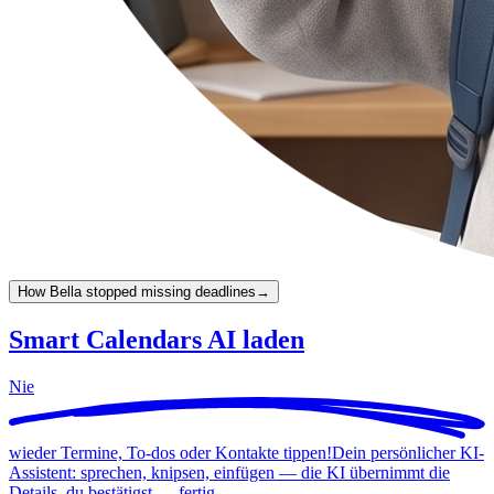
How Bella stopped missing deadlines
→
Smart Calendars AI laden
Nie
wieder Termine, To-dos oder Kontakte tippen!
Dein persönlicher KI-
Assistent: sprechen, knipsen, einfügen — die KI übernimmt die
Details, du bestätigst —
fertig