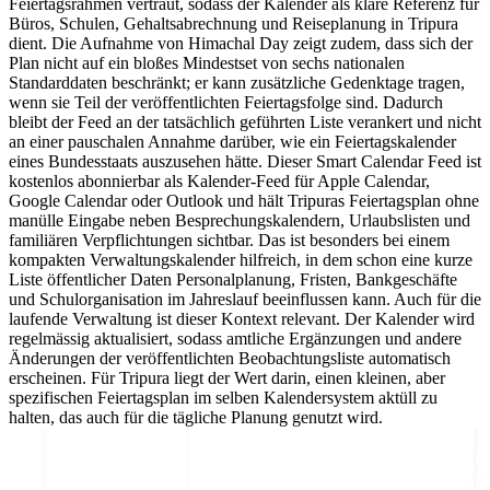
Feiertagsrahmen vertraut, sodass der Kalender als klare Referenz für
Büros, Schulen, Gehaltsabrechnung und Reiseplanung in Tripura
dient. Die Aufnahme von Himachal Day zeigt zudem, dass sich der
Plan nicht auf ein bloßes Mindestset von sechs nationalen
Standarddaten beschränkt; er kann zusätzliche Gedenktage tragen,
wenn sie Teil der veröffentlichten Feiertagsfolge sind. Dadurch
bleibt der Feed an der tatsächlich geführten Liste verankert und nicht
an einer pauschalen Annahme darüber, wie ein Feiertagskalender
eines Bundesstaats auszusehen hätte. Dieser Smart Calendar Feed ist
kostenlos abonnierbar als Kalender-Feed für Apple Calendar,
Google Calendar oder Outlook und hält Tripuras Feiertagsplan ohne
manülle Eingabe neben Besprechungskalendern, Urlaubslisten und
familiären Verpflichtungen sichtbar. Das ist besonders bei einem
kompakten Verwaltungskalender hilfreich, in dem schon eine kurze
Liste öffentlicher Daten Personalplanung, Fristen, Bankgeschäfte
und Schulorganisation im Jahreslauf beeinflussen kann. Auch für die
laufende Verwaltung ist dieser Kontext relevant. Der Kalender wird
regelmässig aktualisiert, sodass amtliche Ergänzungen und andere
Änderungen der veröffentlichten Beobachtungsliste automatisch
erscheinen. Für Tripura liegt der Wert darin, einen kleinen, aber
spezifischen Feiertagsplan im selben Kalendersystem aktüll zu
halten, das auch für die tägliche Planung genutzt wird.