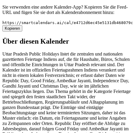
Sie verwenden eine andere Kalender-App? Kopieren Sie die Feed-
URL und fügen Sie sie dort als Kalenderabonnement hinzu:
https://smartcalendars.ai/cal/e4712d6ec45e5131db468079
Kopieren
Über diesen Kalender
Uttar Pradesh Public Holidays listet die zentralen und nationalen
gazettierten Feiertage Indiens auf, die für Haushalte, Büros, Schulen
und öffentliche Einrichtungen in Uttar Pradesh relevant sind. Der
Kalender ist im offiziellen Feiertagsrahmen Indiens verankert und
nicht in einem lokalen Festverzeichnis; er erfasst daher Daten wie
Republic Day, Good Friday, Ambedkar Jayanti, Independence Day,
Gandhi Jayanti und Christmas Day, wie sie im jährlichen
Feiertagszyklus liegen. Das Thema gehört in die Kategorie Feiertage
und spiegelt den festen staatlichen Takt wider, der
Betriebsschließungen, Regierungsabläufe und Alltagsplanung im
ganzen Bundesstaat prägt. Die Einträge sind eintägige
Beobachtungstage und keine terminierten Sitzungen, daher ist das
Muster einfach: ein Datum, ein Feiertagsname und keine Angaben
zu Zeitspannen oder Orten. Republic Day eröffnet die Abfolge zu
Jahresbeginn, darauf folgen Good Friday und Ambedkar Jayanti im