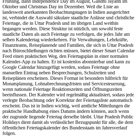
Frühling, dann Independence Day im August, Gandhi Jayanti im
Oktober und Christmas Day im Dezember. Weil die Liste an
landesweit anerkannten Beobachtungstagen in Indien ausgerichtet
ist, verbindet die Auswahl säkulare staatliche Anlässe und christliche
Feiertage, die in Uttar Pradesh und im übrigen Land weithin
begangen werden. Diese Struktur ist nützlich, um sowohl feste
staatliche Daten als auch Feiertage zu verfolgen, die jedes Jahr am
selben Kalendertag wiederkehren. Für Verwaltungen, Lehrkräfte,
Finanzteams, Reiseplanende und Familien, die sich in Uttar Pradesh
nach Büroschließungen richten müssen, bietet dieser Smart Calendar
Feed einen praktischen Weg, den Feiertagsplan in einer normalen
Kalender-App zu halten. Er ist kostenlos abonnierbar und kann zu
Google Calendar hinzugefügt werden, sodass Feiertage ohne
manuellen Eintrag neben Besprechungen, Schulzeiten und
Reiseplänen erscheinen. Dieses Format ist besonders hilfreich für
Monatsplanung, Lohnabrechnungsfristen und Servicesteuerung,
wenn nationale Feiertage Reaktionszeiten und Öffnungszeiten
beeinflussen. Der Kalender wird regelmäßig aktualisiert, sodass jede
verlegte Beobachtung oder Korrektur der Feiertagsliste automatisch
erscheint. Das ist in Indien wichtig, weil amtliche Mitteilungen die
praktische Handhabung eines Datums ändern können, auch wenn
der zugrunde liegende Feiertag derselbe bleibt. Uttar Pradesh Public
Holidays dient damit als verlässlicher Bezugspunkt für alle, die dem
öffentlichen Feiertagskalender des Bundesstaats im Jahresverlauf
folgen.