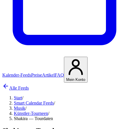
Kalender-Feeds
Preise
Artikel
FAQ
Mein Konto
Alle Feeds
Start
/
Smart Calendar Feeds
/
Musik
/
Künstler-Tourneen
/
Shakira — Tourdaten