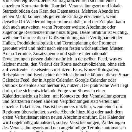
Künstlerereignissen. Jeder Eintrag konzentriert sich auf einen
einzelnen Konzertauftritt; Tourtitel, Veranstaltungsort und lokale
Startzeit bilden den Kern des Datensatzes. Mehrere Abende im
selben Markt können als getrennte Einträge erscheinen, wenn
derselbe Ort Wiederholungstermine enthält, und der Zeitplan kann
sich auch ausweiten, wenn Promoter weitere Abschnitte oder
zugehörige Residenztermine hinzufügen. Diese Struktur ist wichtig,
weil eine Tournee dieser Größenordnung nach Verfügbarkeit der
Hallen, Produktionslogistik und Terminplanung der Promoter
geroutet wird und nicht nach einem festen wöchentlichen Muster.
Arena-Termine, Zusatzabende und spätere internationale
Erweiterungen passen daher natürlich in denselben Feed, was es
leichter macht, den Verlauf der Route nachzuvollziehen, ohne sich
auf verstreute Ticketseiten zu stützen. Fans, Konzertfotografen,
Reiseplaner und Beobachter der Musikbranche können diesen Smart
Calendar Feed, der in Apple Calendar, Google Calendar oder
Outlook kostenlos abonnierbar ist, nutzen. Der praktische Wert liegt
darin, eine sich entwickelnde Folge von Shows in einer
Kalenderansicht zu halten, mit Kontext zu den Veranstaltungsorten
und Startzeiten neben anderen Verpflichtungen statt verteilt auf
einzelne Ticketlisten. Das ist besonders nützlich, wenn eine Tour
Regionen überschreitet, zweite Abende hinzufügt oder nach dem
ersten Verkaufsstart einen neuen Abschnitt einführt. Der Kalender
wird regelmäßig aktualisiert, sodass Verschiebungen, Änderungen
des Veranstaltungsorts und neu angekündigte Termine automatisch