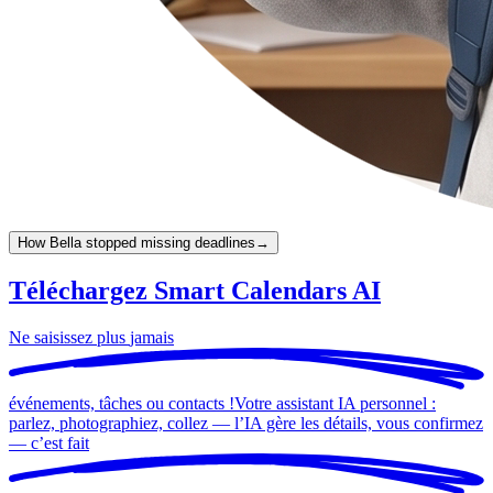
How Bella stopped missing deadlines
→
Téléchargez Smart Calendars AI
Ne saisissez plus
jamais
événements, tâches ou contacts !
Votre assistant IA personnel :
parlez, photographiez, collez — l’IA gère les détails, vous confirmez
— c’est
fait