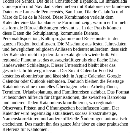
Todos los Santos, Día de la Constitución Española, La Inmaculada
Concepción und Navidad stehen neben mit Katalonien verbundenen
Daten wie Lunes de Pentecostés, San Juan, Dia de Cataluña und
Mare de Déu de la Mercè. Diese Kombination verleiht dem
Kalender eine klar katalanische Form und zeigt, warum er für mehr
als formale Büroschließungen relevant ist. In der Praxis können
diese Daten die Schulplanung, kommunale Dienste,
Personaldisposition, Kulturprogramme und Reisemuster in der
ganzen Region beeinflussen. Die Mischung aus festen Jahresdaten
und beweglichen religiösen Anlässen bedeutet außerdem, dass sich
der Kalender nicht in jedem Jahr exakt gleich wiederholt. Für
regionale Planung ist das aussagekräftiger als eine flache Liste
landesweiter Schließtage. Dieser Unterschied bleibt über das
gesamte Jahr hinweg relevant. Der Smart Calendar Feed ist
kostenlos abonnierbar und lässt sich in Apple Calendar, Google
Calendar oder Outlook einbinden. Dadurch bleiben die Feiertage
Kataloniens ohne manuelles Übertragen neben Arbeitsplänen,
Terminen, Urlaubsplanung und Familienreisen sichtbar. Das Format
ist besonders hilfreich für Organisationen, die zwischen Barcelona
und anderen Teilen Kataloniens koordinieren, wo regionale
Observanz Fristen und Öffnungszeiten beeinflussen kann. Der
Kalender wird regelmäßig aktualisiert, sodass Ersatzruhetage,
Namenskorrekturen und andere offizielle Änderungen automatisch
erscheinen. Das macht ihn das ganze Jahr über zu einer praktischen
Referenz für Katalonien.