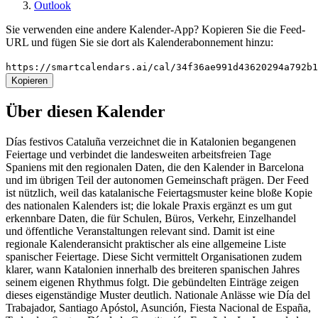
Outlook
Sie verwenden eine andere Kalender-App? Kopieren Sie die Feed-
URL und fügen Sie sie dort als Kalenderabonnement hinzu:
https://smartcalendars.ai/cal/34f36ae991d43620294a792b
Kopieren
Über diesen Kalender
Días festivos Cataluña verzeichnet die in Katalonien begangenen
Feiertage und verbindet die landesweiten arbeitsfreien Tage
Spaniens mit den regionalen Daten, die den Kalender in Barcelona
und im übrigen Teil der autonomen Gemeinschaft prägen. Der Feed
ist nützlich, weil das katalanische Feiertagsmuster keine bloße Kopie
des nationalen Kalenders ist; die lokale Praxis ergänzt es um gut
erkennbare Daten, die für Schulen, Büros, Verkehr, Einzelhandel
und öffentliche Veranstaltungen relevant sind. Damit ist eine
regionale Kalenderansicht praktischer als eine allgemeine Liste
spanischer Feiertage. Diese Sicht vermittelt Organisationen zudem
klarer, wann Katalonien innerhalb des breiteren spanischen Jahres
seinem eigenen Rhythmus folgt. Die gebündelten Einträge zeigen
dieses eigenständige Muster deutlich. Nationale Anlässe wie Día del
Trabajador, Santiago Apóstol, Asunción, Fiesta Nacional de España,