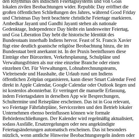
den Rhythmus des indischen Feiertagssystems und von Goas
lokalen zivilen Beobachtungen wider. Republic Day eröffnet die
großen öffentlichen Schließungen des Jahres, während Good Friday
und Christmas Day breit beachtete christliche Feiertage markieren.
Ambedkar Jayanti und Gandhi Jayanti stehen als nationale
Gedenktage, Independence Day bleibt ein landesweiter Feiertag,
und Goa Liberation Day hebt die historische Identität des
Bundesstaats innerhalb Indiens hervor. Feast of St. Francis Xavier
fügt eine deutlich goanische religiöse Beobachtung hinzu, die im
Bundesstaat breit anerkannt ist. In der Praxis beeinflussen diese
Einträge eher Bürozeiten, Verkehrsplanung, Schulpläne und
Verwaltungsfristen als nur eine einzelne Branche oder einen
einzelnen Ort. Für Verwaltungen, Lohnabrechnungsteams,
Vielreisende und Haushalte, die Urlaub rund um Indiens
öffentlichen Zeitplan organisieren, kann dieser Smart Calendar Feed
direkt in Apple Calendar, Google Calendar oder Outlook liegen und
ist kostenlos abonnierbar. Er verringert die manuelle Erfassung,
indem Feiertagsdaten in derselben App wie Besprechungen,
Schultermine und Reisepläne erscheinen. Das ist in Goa relevant,
wo Feiertage Fährfahrpläne, Servicezeiten und den Betrieb lokaler
Unternehmen ebenso beeinflussen können wie formale
Behördenschließungen. Der Kalender wird regelmäßig aktualisiert,
sodass Ausfälle, Ersatzregelungen oder neu angekündigte
Feiertagsänderungen automatisch erscheinen. Das ist besonders
nützlich, wenn amtliche Hinweise Beobachtungsregeln ändern oder