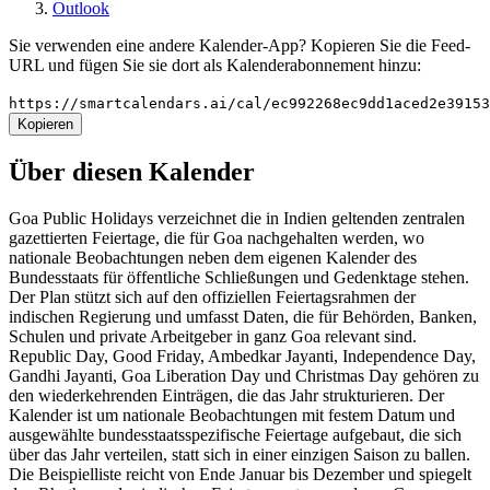
Outlook
Sie verwenden eine andere Kalender-App? Kopieren Sie die Feed-
URL und fügen Sie sie dort als Kalenderabonnement hinzu:
https://smartcalendars.ai/cal/ec992268ec9dd1aced2e3915
Kopieren
Über diesen Kalender
Goa Public Holidays verzeichnet die in Indien geltenden zentralen
gazettierten Feiertage, die für Goa nachgehalten werden, wo
nationale Beobachtungen neben dem eigenen Kalender des
Bundesstaats für öffentliche Schließungen und Gedenktage stehen.
Der Plan stützt sich auf den offiziellen Feiertagsrahmen der
indischen Regierung und umfasst Daten, die für Behörden, Banken,
Schulen und private Arbeitgeber in ganz Goa relevant sind.
Republic Day, Good Friday, Ambedkar Jayanti, Independence Day,
Gandhi Jayanti, Goa Liberation Day und Christmas Day gehören zu
den wiederkehrenden Einträgen, die das Jahr strukturieren. Der
Kalender ist um nationale Beobachtungen mit festem Datum und
ausgewählte bundesstaatsspezifische Feiertage aufgebaut, die sich
über das Jahr verteilen, statt sich in einer einzigen Saison zu ballen.
Die Beispielliste reicht von Ende Januar bis Dezember und spiegelt