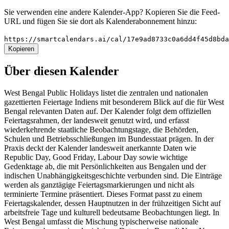
Sie verwenden eine andere Kalender-App? Kopieren Sie die Feed-
URL und fügen Sie sie dort als Kalenderabonnement hinzu:
https://smartcalendars.ai/cal/17e9ad8733c0a6dd4f45d8bd
Kopieren
Über diesen Kalender
West Bengal Public Holidays listet die zentralen und nationalen
gazettierten Feiertage Indiens mit besonderem Blick auf die für West
Bengal relevanten Daten auf. Der Kalender folgt dem offiziellen
Feiertagsrahmen, der landesweit genutzt wird, und erfasst
wiederkehrende staatliche Beobachtungstage, die Behörden,
Schulen und Betriebsschließungen im Bundesstaat prägen. In der
Praxis deckt der Kalender landesweit anerkannte Daten wie
Republic Day, Good Friday, Labour Day sowie wichtige
Gedenktage ab, die mit Persönlichkeiten aus Bengalen und der
indischen Unabhängigkeitsgeschichte verbunden sind. Die Einträge
werden als ganztägige Feiertagsmarkierungen und nicht als
terminierte Termine präsentiert. Dieses Format passt zu einem
Feiertagskalender, dessen Hauptnutzen in der frühzeitigen Sicht auf
arbeitsfreie Tage und kulturell bedeutsame Beobachtungen liegt. In
West Bengal umfasst die Mischung typischerweise nationale