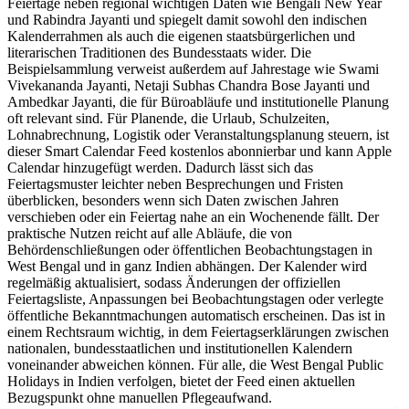
Feiertage neben regional wichtigen Daten wie Bengali New Year
und Rabindra Jayanti und spiegelt damit sowohl den indischen
Kalenderrahmen als auch die eigenen staatsbürgerlichen und
literarischen Traditionen des Bundesstaats wider. Die
Beispielsammlung verweist außerdem auf Jahrestage wie Swami
Vivekananda Jayanti, Netaji Subhas Chandra Bose Jayanti und
Ambedkar Jayanti, die für Büroabläufe und institutionelle Planung
oft relevant sind. Für Planende, die Urlaub, Schulzeiten,
Lohnabrechnung, Logistik oder Veranstaltungsplanung steuern, ist
dieser Smart Calendar Feed kostenlos abonnierbar und kann Apple
Calendar hinzugefügt werden. Dadurch lässt sich das
Feiertagsmuster leichter neben Besprechungen und Fristen
überblicken, besonders wenn sich Daten zwischen Jahren
verschieben oder ein Feiertag nahe an ein Wochenende fällt. Der
praktische Nutzen reicht auf alle Abläufe, die von
Behördenschließungen oder öffentlichen Beobachtungstagen in
West Bengal und in ganz Indien abhängen. Der Kalender wird
regelmäßig aktualisiert, sodass Änderungen der offiziellen
Feiertagsliste, Anpassungen bei Beobachtungstagen oder verlegte
öffentliche Bekanntmachungen automatisch erscheinen. Das ist in
einem Rechtsraum wichtig, in dem Feiertagserklärungen zwischen
nationalen, bundesstaatlichen und institutionellen Kalendern
voneinander abweichen können. Für alle, die West Bengal Public
Holidays in Indien verfolgen, bietet der Feed einen aktuellen
Bezugspunkt ohne manuellen Pflegeaufwand.